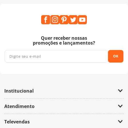
Quer receber nossas
promoções e lançamentos?
OK
Institucional
Empresa
Atendimento
Trabalhe Conosco
Política de Privacidade
Fale Conosco
Televendas