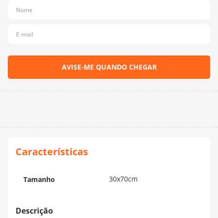
10
º
dmc
30x70cm
Tamanho