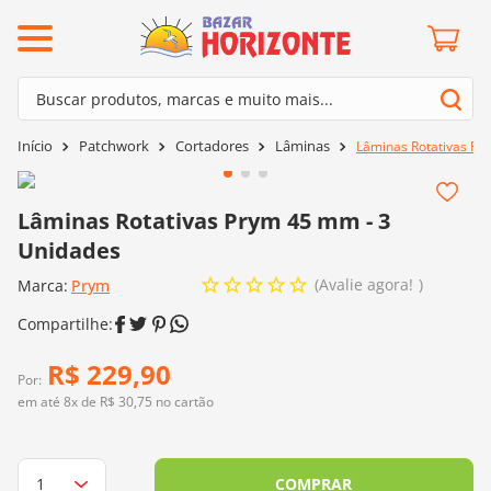
ermos mais buscados
Buscar produtos, marcas e muito mais...
º
barroco
Termos mais buscados
Patchwork
Cortadores
Lâminas
Lâminas Rotativas Pr
º
mollet
1
º
barroco
º
agulha crochê
2
º
mollet
Lâminas Rotativas Prym 45 mm - 3
º
kit amigurumi
Unidades
3
º
agulha crochê
º
lã cisne
Avalie agora!
Marca:
4
º
Prym
kit amigurumi
º
batik
5
º
lã cisne
º
fio amigurumi
6
º
batik
R$
229
,
90
º
euroroma
Por:
7
º
fio amigurumi
em até
8
x de
R$
30
,
75
no cartão
º
charme
8
º
euroroma
0
º
dmc
9
º
charme
COMPRAR