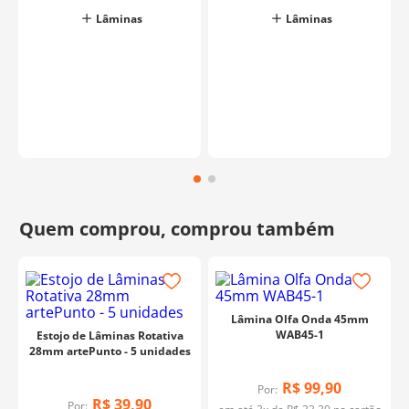
Lâminas
Lâminas
o
Lâmina Olfa Onda 45mm
WAB45-1
Estojo de Lâminas Rotativa
28mm artePunto - 5 unidades
R$
99
,
90
Por:
R$
39
,
90
Por: