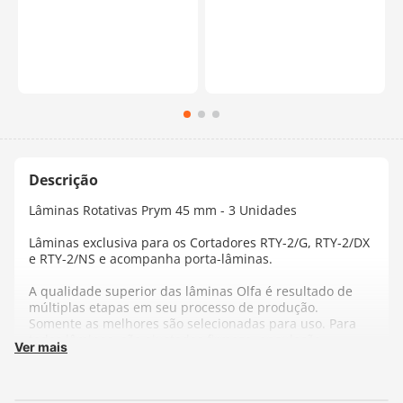
Lâminas Rotativas Prym 45 mm - 3 Unidades
Lâminas exclusiva para os Cortadores RTY-2/G, RTY-2/DX
e RTY-2/NS e acompanha porta-lâminas.
A qualidade superior das lâminas Olfa é resultado de
múltiplas etapas em seu processo de produção.
Somente as melhores são selecionadas para uso. Para
todas lâminas, são ajustados firmeza, angulação,
Ver mais
dimensões, corte e velocidade de corte, assegurando a
melhor combinação de corte e durabilidade.