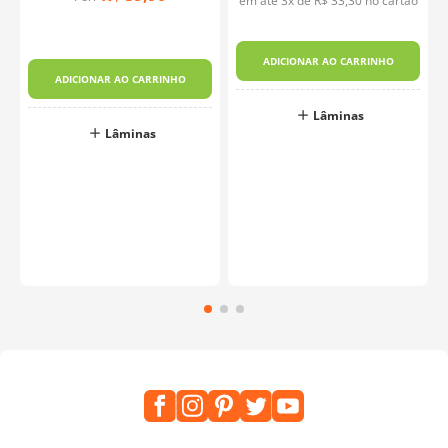
em até
3
x de
R$
33
,
30
no cartão
ADICIONAR AO CARRINHO
ADICIONAR AO CARRINHO
Lâminas
Lâminas
o