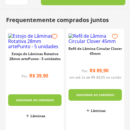
10
º
dmc
Refil de Lâmina Circular Clover
45mm
Estojo de Lâminas Rotativa
28mm artePunto - 5 unidades
R$
89
,
90
Por:
R$
39
,
90
Por:
em até
2
x de
R$
44
,
95
no cartão
ADICIONAR AO CARRINHO
ADICIONAR AO CARRINHO
Lâminas
Lâminas
o