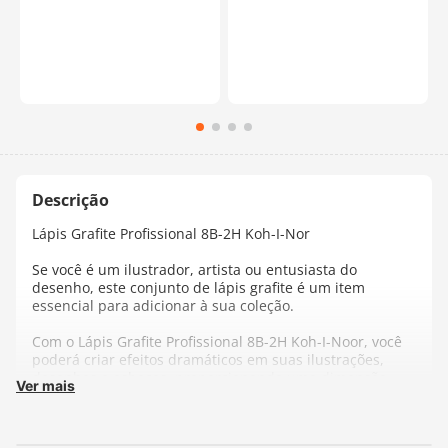
Lápis Grafite Profissional 8B-2H Koh-I-Nor
Se você é um ilustrador, artista ou entusiasta do
desenho, este conjunto de lápis grafite é um item
essencial para adicionar à sua coleção.
Com o Lápis Grafite Profissional 8B-2H Koh-I-Noor, você
poderá criar efeitos dramáticos em suas ilustrações,
desenhos e esboços, proporcionando uma dimensão
Ver mais
extra e expressividade às suas obras de arte.
Cada lápis deste conjunto é cuidadosamente fabricado