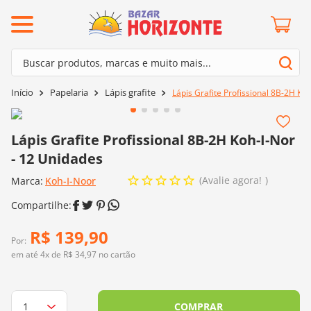
ermos mais buscados
Buscar produtos, marcas e muito mais...
º
barroco
Termos mais buscados
Papelaria
Lápis grafite
Lápis Grafite Profissional 8B-2H Ko
º
mollet
1
º
barroco
º
kit amigurumi
2
º
mollet
Lápis Grafite Profissional 8B-2H Koh-I-Nor
º
fio amigurumi
- 12 Unidades
3
º
kit amigurumi
º
agulha crochê
Avalie agora!
Marca:
4
º
Koh-I-Noor
fio amigurumi
º
euroroma
5
º
agulha crochê
º
lã cisne
6
º
euroroma
R$
139
,
90
º
batik
Por:
7
º
lã cisne
em até
4
x de
R$
34
,
97
no cartão
º
charme
8
º
batik
0
º
dmc
9
º
charme
COMPRAR