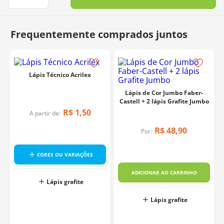
10
º
dmc
Lápis Técnico Acrilex
Lápis de Cor Jumbo Faber-
Castell + 2 lápis Grafite Jumbo
R$
1
,
50
A partir de:
R$
48
,
90
Por:
CORES OU VARIAÇÕES
ADICIONAR AO CARRINHO
Lápis grafite
Lápis grafite