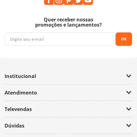
Quer receber nossas
promoções e lançamentos?
OK
Institucional
Empresa
Atendimento
Trabalhe Conosco
Política de Privacidade
Fale Conosco
Televendas
(11) 2674-4699
Dúvidas
atendimento@bazarhorizonte.com.br
Segunda à Sexta das 09h00 às 17h00