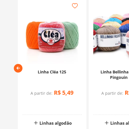
0g –
Linha Cléa 125
Linha Bellinha
or do
Pingouin
R$
5
,
49
R
A partir de:
A partir de:
Linhas algodão
Linhas a
o