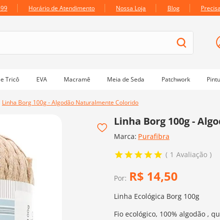
699
Horário de Atendimento
Nossa Loja
Blog
Precis
e Tricô
EVA
Macramê
Meia de Seda
Patchwork
Pint
Linha Borg 100g - Algodão Naturalmente Colorido
Linha Borg 100g - Al
Marca:
Purafibra
1
Avaliação
R$
14
,
50
Por:
Linha Ecológica Borg 100g
Fio ecológico, 100% algodão , qu