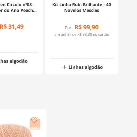
en Círculo nº08 -
Kit Linha Rubi Brilhante - 40
or do Ano Peach
Novelos Mesclas
Fuzz
R$
31
,
49
R$
99
,
90
Por:
em até
3
x de
R$
33
,
30
no cartão
nhas algodão
Linhas algodão