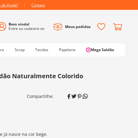
a de Ajuda?
Contato
Meus pedidos
ura
Scrap
Tecidos
Papelaria
Mega Saldão
godão Naturalmente Colorido
e já nasce na cor bege.