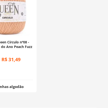
een Círculo nº08 -
 do Ano Peach Fuzz
R$
31
,
49
:
inhas algodão