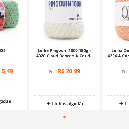
125
Linha Pingouin 1000 150g –
Linha Qu
4026 Cloud Dancer: A Cor do
4224 A Cor
Ano 2026
$
5
,
49
R$
20
,
99
Por:
Por
godão
Linhas algodão
L