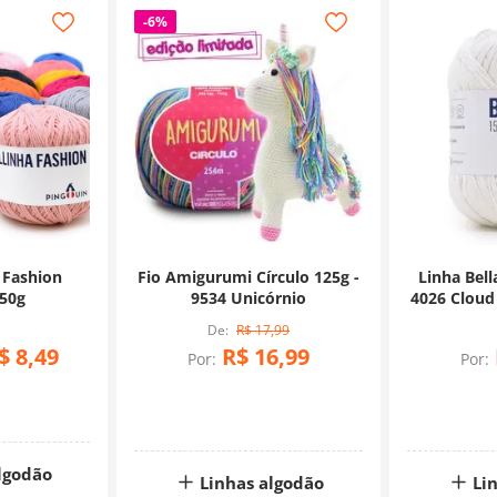
-
6%
 Fashion
Fio Amigurumi Círculo 125g -
Linha Bell
 50g
9534 Unicórnio
4026 Cloud
A
R$
17
,
99
$
8
,
49
R$
16
,
99
Por:
Por:
lgodão
Linhas algodão
Li