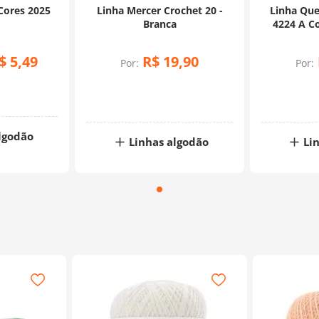
Cores 2025
Linha Mercer Crochet 20 -
Linha Que
Branca
4224 A C
$
5
,
49
R$
19
,
90
Por:
Por:
lgodão
Linhas algodão
Li