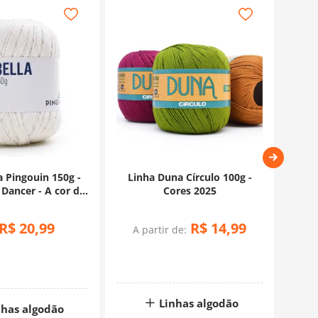
a Pingouin 150g -
Linha Duna Círculo 100g -
Lin
 Dancer - A cor do
Cores 2025
4026
no 2026
R$
20
,
99
R$
14
,
99
A partir de:
Linhas algodão
nhas algodão