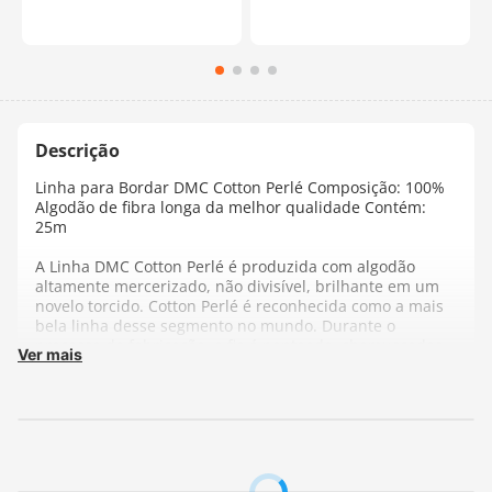
Linha para Bordar DMC Cotton Perlé Composição: 100%
Algodão de fibra longa da melhor qualidade Contém:
25m
A Linha DMC Cotton Perlé é produzida com algodão
altamente mercerizado, não divisível, brilhante em um
novelo torcido. Cotton Perlé é reconhecida como a mais
bela linha desse segmento no mundo. Durante o
processo de fabricação, o fio é penteado, chamuscados
Ver mais
pelo fogo e, em seguida mercerizado. É esta
mercerização dupla que lhe confere um brilho
perolizado. Um fio macio, sedoso e flexível, que fornece
um volume maravilhoso e dimensão para o seu bordado.
Fabricante:
DMC