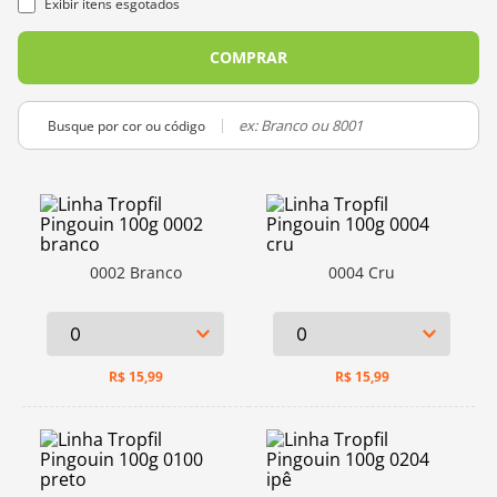
Exibir itens esgotados
10
º
dmc
COMPRAR
Busque por cor ou código
0002 Branco
0004 Cru
R$
15,99
R$
15,99