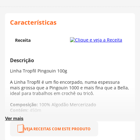
Receita
Linha Tropfil Pingouin 100g
A Linha Tropfil é um fio encorpado, numa espessura
mais grossa que a Pingouin 1000 e mais fina que a Bella,
ideal para trabalhos em crochê ou tricô.
Composição:
100% Algodão Mercerizado
Contém:
450m
TEX:
222
Ver mais
Agulha Recomendada:
Tricô - 2,5 a 3,5 mm | Crochê -
2,0 mm
VEJA RECEITAS COM ESTE PRODUTO
Fabricante:
Pingouin