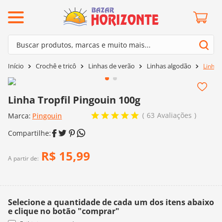
ermos mais buscados
Buscar produtos, marcas e muito mais...
º
barroco
Termos mais buscados
Crochê e tricô
Linhas de verão
Linhas algodão
Linha 
º
mollet
1
º
barroco
º
fio amigurumi
2
º
mollet
Linha Tropfil Pingouin 100g
º
kit amigurumi
3
º
fio amigurumi
63
Avaliações
Marca:
Pingouin
º
agulha crochê
4
º
kit amigurumi
º
euroroma
5
º
agulha crochê
R$
15
,
99
º
lã cisne
A partir de:
6
º
euroroma
º
batik
7
º
lã cisne
º
charme
8
º
batik
Selecione a quantidade de cada um dos itens abaixo
0
º
dmc
e clique no botão "comprar"
9
º
charme