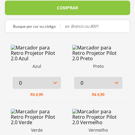
10
º
charme
COMPRAR
Busque por cor ou código
Azul
Preto
R$
6,90
R$
6,90
Verde
Vermelho