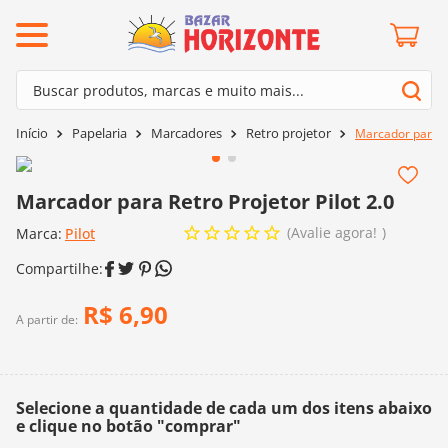
ermos mais buscados
Buscar produtos, marcas e muito mais...
º
barroco
Termos mais buscados
Papelaria
Marcadores
Retro projetor
Marcador para Re
º
mollet
1
º
barroco
º
kit amigurumi
2
º
mollet
Marcador para Retro Projetor Pilot 2.0
º
agulha crochê
3
º
kit amigurumi
Avalie agora!
Marca:
Pilot
º
fio amigurumi
4
º
agulha crochê
º
lã cisne
5
º
fio amigurumi
R$
6
,
90
º
batik
A partir de:
6
º
lã cisne
º
euroroma
7
º
batik
º
dmc
8
º
euroroma
Selecione a quantidade de cada um dos itens abaixo
0
º
charme
e clique no botão "comprar"
9
º
dmc