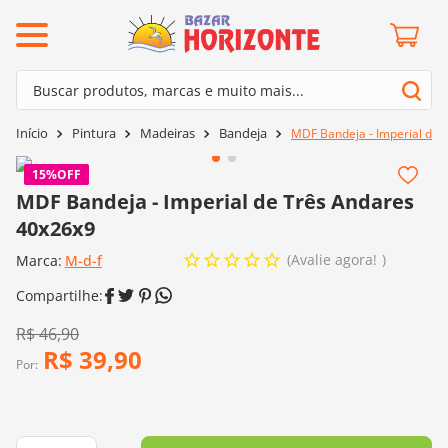
ermos mais buscados
Buscar produtos, marcas e muito mais...
º
barroco
Termos mais buscados
Pintura
Madeiras
Bandeja
MDF Bandeja - Imperial de 
º
mollet
1
º
barroco
º
kit amigurumi
15%
OFF
2
º
mollet
MDF Bandeja - Imperial de Três Andares
º
agulha crochê
40x26x9
3
º
kit amigurumi
º
fio amigurumi
Avalie agora!
Marca:
4
º
M-d-f
agulha crochê
º
lã cisne
5
º
fio amigurumi
º
batik
6
º
lã cisne
R$
46
,
90
º
euroroma
R$
39
,
90
7
º
batik
Por:
º
dmc
8
º
euroroma
0
º
charme
9
º
dmc