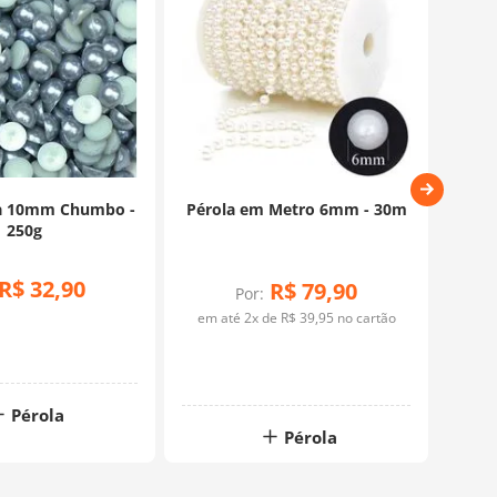
la 10mm Chumbo -
Pérola em Metro 6mm - 30m
Péro
250g
R$
32
,
90
R$
79
,
90
Por:
em até
2
x de
R$
39
,
95
no cartão
em 
Pérola
Pérola