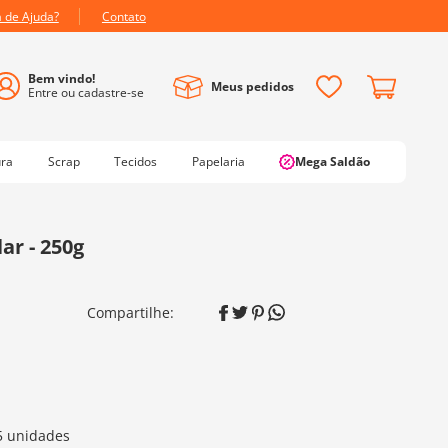
a de Ajuda?
Contato
Meus pedidos
ura
Scrap
Tecidos
Papelaria
Mega Saldão
ar - 250g
5 unidades