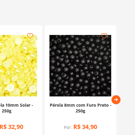
la 10mm Solar -
Pérola 8mm com Furo Preto -
Car
250g
250g
R$
32
,
90
R$
34
,
90
Por: