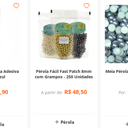
la Adesiva
Pérola Fácil Fast Patch 8mm
Meia Péro
zul
com Grampos - 250 Unidades
,
90
R$
48
,
50
A partir de:
Por:
Pérola
la