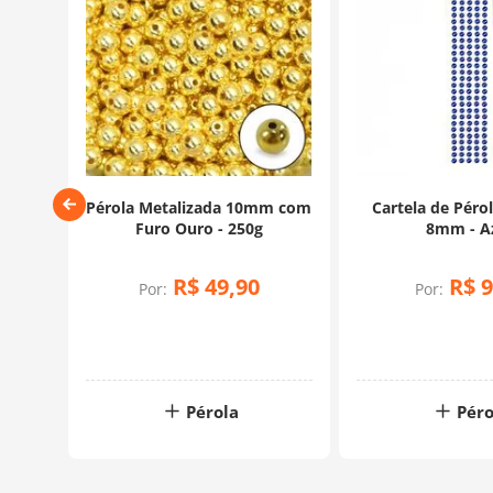
5mm -
Pérola Metalizada 10mm com
Cartela de Péro
Furo Ouro - 250g
8mm - A
R$
49
,
90
R$
9
Por:
Por:
rtão
Pérola
Péro