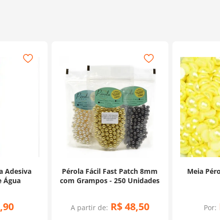
a Adesiva
Pérola Fácil Fast Patch 8mm
Meia Péro
e Água
com Grampos - 250 Unidades
,
90
R$
48
,
50
A partir de:
Por: