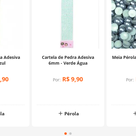
la Adesiva
Cartela de Pedra Adesiva
Meia Péro
zul
6mm - Verde Água
,
90
R$
9
,
90
Por:
Por:
la
Pérola