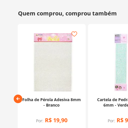
4mm -
Folha de Pérola Adesiva 8mm
Cartela de Pedr
- Branco
6mm - Verd
R$
19
,
90
R$
9
Por:
Por:
rtão