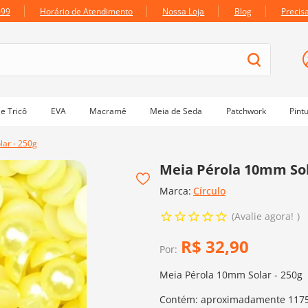
699
Horário de Atendimento
Nossa Loja
Blog
Precis
e Tricô
EVA
Macramê
Meia de Seda
Patchwork
Pint
ar - 250g
Meia Pérola 10mm Sol
Marca:
Círculo
Avalie agora!
R$
32
,
90
Por:
Meia Pérola 10mm Solar - 250g
Contém: aproximadamente 117