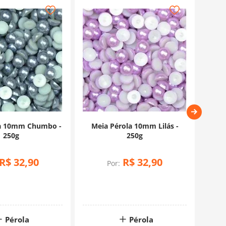
la 10mm Chumbo -
Meia Pérola 10mm Lilás -
Meia
250g
250g
R$
32
,
90
R$
32
,
90
Por:
Pérola
Pérola