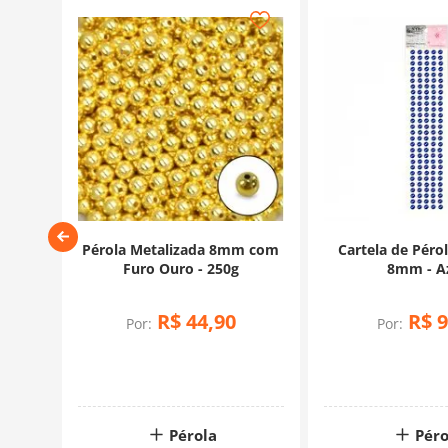
ro
Pérola Metalizada 8mm com
Cartela de Péro
Furo Ouro - 250g
8mm - A
R$
44
,
90
R$
9
Por:
Por:
Pérola
Péro