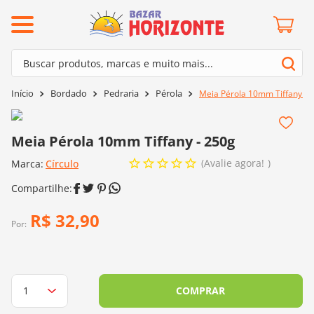
ermos mais buscados
Buscar produtos, marcas e muito mais...
º
barroco
Termos mais buscados
Bordado
Pedraria
Pérola
Meia Pérola 10mm Tiffany - 
º
mollet
1
º
barroco
º
agulha crochê
2
º
mollet
Meia Pérola 10mm Tiffany - 250g
º
kit amigurumi
3
º
agulha crochê
Avalie agora!
Marca:
Círculo
º
lã cisne
4
º
kit amigurumi
º
batik
5
º
lã cisne
R$
32
,
90
º
fio amigurumi
Por:
6
º
batik
º
euroroma
7
º
fio amigurumi
º
charme
8
º
euroroma
COMPRAR
0
º
dmc
9
º
charme