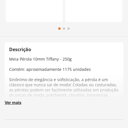
Meia Pérola 10mm Tiffany - 250g
Contém: aproximadamente 1175 unidades
Sinônimo de elegância e sofisticação, a pérola é um
clássico que nunca sai de moda! Coladas ou costuradas,
as pérolas podem ser facilmente utilizadas em produção
de peças de moda, patchwork, chinelos, bijouterias,
objetos d edecoração, artesanato e arranjos. Com três
Ver mais
banhos de cor e brilho, que garantem requinte,
destaque e durabilidade para as mais variadas peças.
Fabricante:
Círculo