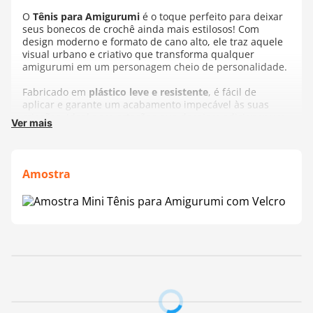
O
Tênis para Amigurumi
é o toque perfeito para deixar
seus bonecos de crochê ainda mais estilosos! Com
design moderno e formato de cano alto, ele traz aquele
visual urbano e criativo que transforma qualquer
amigurumi em um personagem cheio de personalidade.
Fabricado em
plástico leve e resistente
, é fácil de
aplicar e garante um acabamento impecável às suas
criações. Ideal para artesãos que desejam adicionar um
Ver mais
detalhe diferenciado às peças, tornando-as únicas e
cheias de charme.
Composição:
Poliéster e EVA
Amostra
Tamanho:
5cm x 2,5cm
Contém:
1 Par
Fabricante:
Círculo