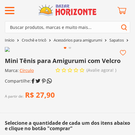
ermos mais buscados
Buscar produtos, marcas e muito mais...
º
barroco
Termos mais buscados
Crochê e tricô
Acessórios para amigurumi
Sapatos
Mi
º
mollet
1
º
barroco
º
kit amigurumi
2
º
mollet
Mini Tênis para Amigurumi com Velcro
º
agulha crochê
3
º
kit amigurumi
Avalie agora!
Marca:
Círculo
º
fio amigurumi
4
º
agulha crochê
º
lã cisne
5
º
fio amigurumi
R$
27
,
90
º
batik
A partir de:
6
º
lã cisne
º
euroroma
7
º
batik
º
dmc
8
º
euroroma
Selecione a quantidade de cada um dos itens abaixo
0
º
charme
e clique no botão "comprar"
9
º
dmc