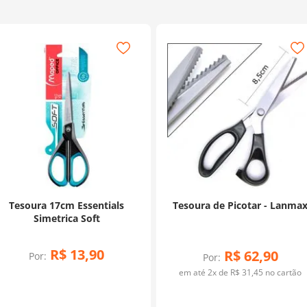
Tesoura 17cm Essentials
Tesoura de Picotar - Lanma
Simetrica Soft
R$
13
,
90
R$
62
,
90
Por:
Por:
em até
2
x de
R$
31
,
45
no cartão