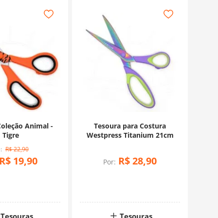
oleção Animal -
Tesoura para Costura
Tigre
Westpress Titanium 21cm
R$
22
,
90
R$
19
,
90
R$
28
,
90
Por:
Tesouras
Tesouras