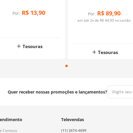
R$
13
,
90
R$
89
,
90
Por:
Por:
em até
2
x de
R$
44
,
95
no cartão
Tesouras
Tesouras
Quer receber nossas promoções e lançamentos?
endimento
Televendas
le Conosco
(11) 2674-4699