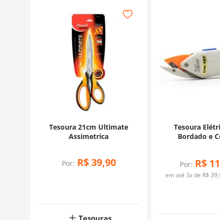
Tesoura 21cm Ultimate
Tesoura Elétr
Assimetrica
Bordado e C
R$
39
,
90
R$
11
Por:
Por:
em até
3
x de
R$
39
,
Tesouras