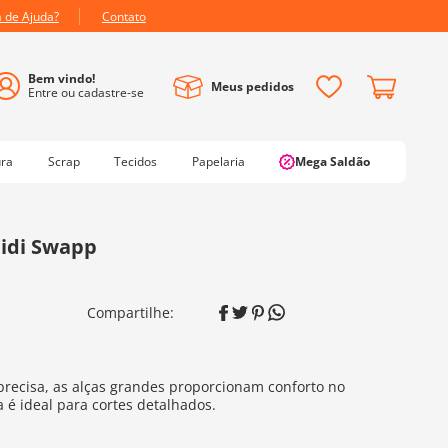
a de Ajuda?
Contato
Meus pedidos
ura
Scrap
Tecidos
Papelaria
Mega Saldão
eidi Swapp
 precisa, as alças grandes proporcionam conforto no
é ideal para cortes detalhados.