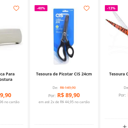
-
40%
-
13%
ica Para
Tesoura de Picotar CIS 24cm
Tesoura C
ostura
R$
149
,
90
9
,
90
R$
89
,
90
Por:
Por:
96
no cartão
em até
2
x de
R$
44
,
95
no cartão