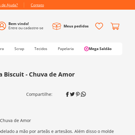
a de Ajuda?
Contato
Meus pedidos
ura
Scrap
Tecidos
Papelaria
Mega Saldão
a Biscuit - Chuva de Amor
- Chuva de Amor
delado a mão por arteãs e artesãos. Além disso o molde