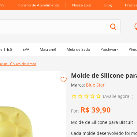
699
Horário de Atendimento
Nossa Loja
Blog
Precis
e Tricô
EVA
Macramê
Meia de Seda
Patchwork
Pint
scuit - Chuva de Amor
Molde de Silicone par
Marca:
Blue Star
Avalie agora!
R$
39
,
90
Por:
Molde de Silicone para Biscuit 
Cada molde desenvolvido foi mo