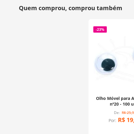
-
23%
Olho Móvel para 
nº20 - 100 
R$
25
,
R$
19
Por: