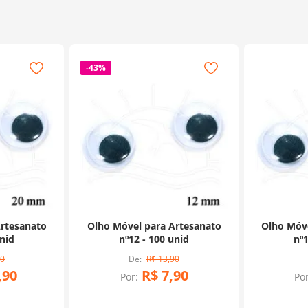
-
43%
Artesanato
Olho Móvel para Artesanato
Olho Móve
unid
nº12 - 100 unid
nº1
90
R$
13
,
90
,
90
R$
7
,
90
Por:
Por