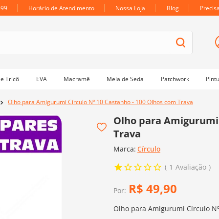
699
Horário de Atendimento
Nossa Loja
Blog
Precis
e Tricô
EVA
Macramê
Meia de Seda
Patchwork
Pint
Olho para Amigurumi Círculo Nº 10 Castanho - 100 Olhos com Trava
Olho para Amigurumi 
Trava
Marca:
Círculo
1
Avaliação
R$
49
,
90
Por:
Olho para Amigurumi Círculo Nº