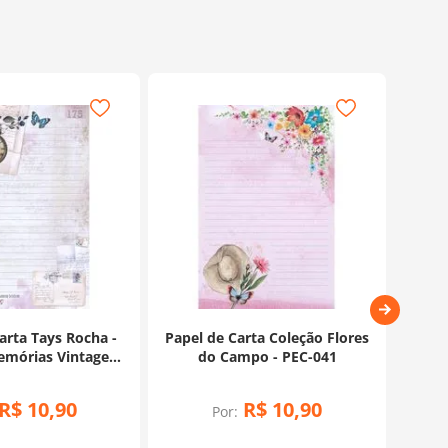
arta Tays Rocha -
Papel de Carta Coleção Flores
Pape
mórias Vintage -
do Campo - PEC-041
PEC-043
R$
10
,
90
R$
10
,
90
Por: