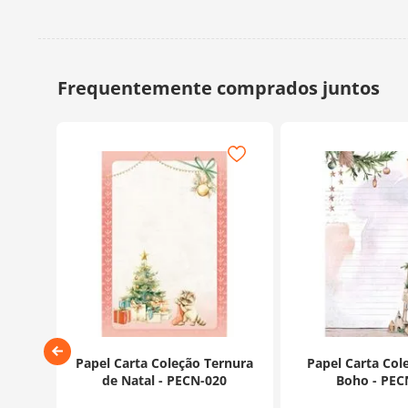
o Mon
Papel Carta Coleção Ternura
Papel Carta Col
022
de Natal - PECN-020
Boho - PEC