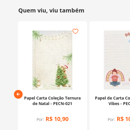
o Mon
Papel Carta Coleção Ternura
Papel de Carta C
022
de Natal - PECN-021
Vibes - PE
R$
10
,
90
R$
1
Por:
Por: