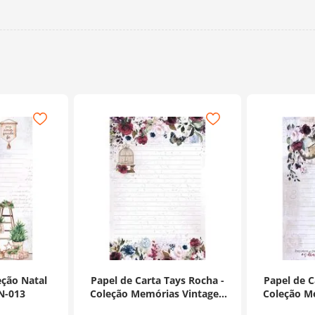
eção Natal
Papel de Carta Tays Rocha -
Papel de C
N-013
Coleção Memórias Vintage -
Coleção Me
PEC-045