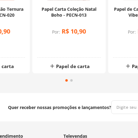
ção Ternura
Papel Carta Coleção Natal
Papel de C
ECN-020
Boho - PECN-013
Vibe
0
,
90
R$
10
,
90
Por:
Por:
 carta
Papel de carta
Pa
Quer receber nossas promoções e lançamentos?
endimento
Televendas