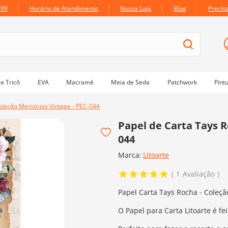
699
Horário de Atendimento
Nossa Loja
Blog
Precis
e Tricô
EVA
Macramê
Meia de Seda
Patchwork
Pint
Coleção Memórias Vintage - PEC-044
Papel de Carta Tays R
044
Marca:
Litoarte
1
Avaliação
Papel Carta Tays Rocha - Coleç
O Papel para Carta Litoarte é f