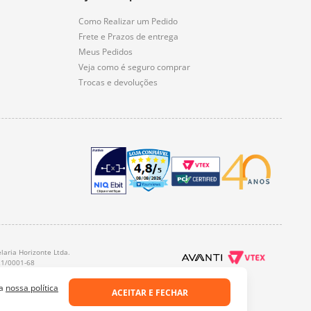
Como Realizar um Pedido
Frete e Prazos de entrega
Meus Pedidos
Veja como é seguro comprar
Trocas e devoluções
laria Horizonte Ltda.
21/0001-68
 a
nossa política
ACEITAR E FECHAR