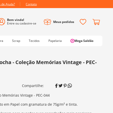
a de Ajuda?
Contato
Meus pedidos
ura
Scrap
Tecidos
Papelaria
Mega Saldão
ocha - Coleção Memórias Vintage - PEC-
ão Memórias Vintage - PEC-044
eito em Papel com gramatura de 75g/m² e tinta.