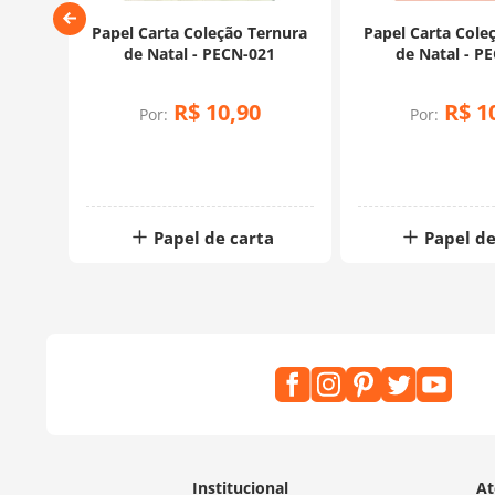
o Mon
Papel Carta Coleção Ternura
Papel Carta Cole
023
de Natal - PECN-021
de Natal - P
R$
10
,
90
R$
1
Por:
Por:
a
Papel de carta
Papel de
Institucional
At