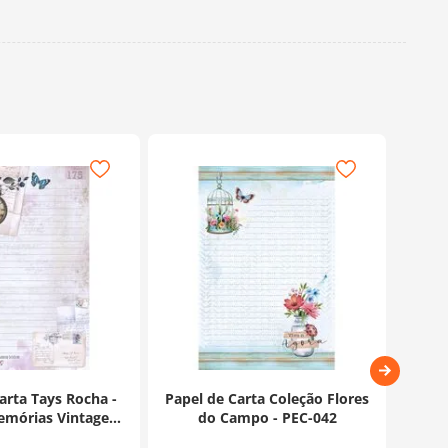
arta Tays Rocha -
Papel de Carta Coleção Flores
Pape
mórias Vintage -
do Campo - PEC-042
PEC-043