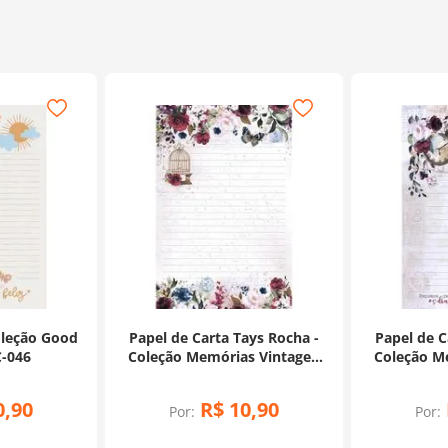
oleção Good
Papel de Carta Tays Rocha -
Papel de C
C-046
Coleção Memórias Vintage -
Coleção Me
PEC-045
0
,
90
R$
10
,
90
Por:
Por: