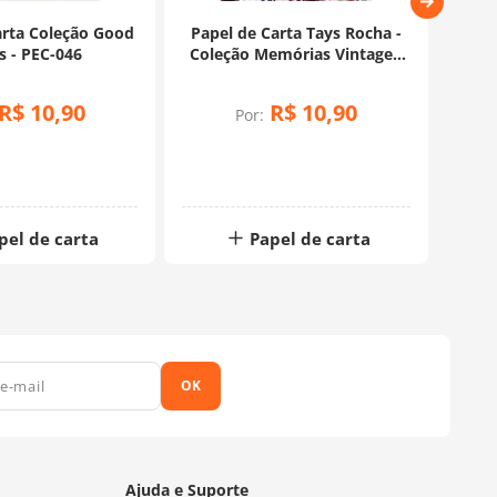
arta Coleção Good
Papel de Carta Tays Rocha -
Pape
s - PEC-046
Coleção Memórias Vintage -
Cole
PEC-045
R$
10
,
90
R$
10
,
90
Por:
pel de carta
Papel de carta
OK
Ajuda e Suporte