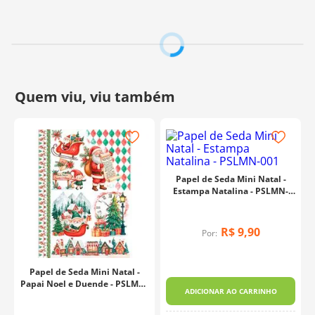
ele se adapta perfeitamente, bastando apenas utilizar as
colas apropriadas para cada tipo de superfície.
Composição:
Papel Vegetal
Gramatura:
48 g/m²
Tamanho:
21,0 x 29,7 cm
Contém
1 unidade
Fabricante:
Arte Fácil
Papel de Seda Mini Natal -
Estampa Natalina - PSLMN-
001
R$
9
,
90
Por:
l
Papel de Seda Mini Natal -
Papai Noel e Duende - PSLMN-
ADICIONAR AO CARRINHO
004