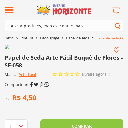
ermos mais buscados
Buscar produtos, marcas e muito mais...
º
barroco
Termos mais buscados
Pintura
Decoupage
Papel de seda
Papel de Seda Arte 
º
mollet
1
º
barroco
º
kit amigurumi
2
º
mollet
Papel de Seda Arte Fácil Buquê de Flores -
º
agulha crochê
SE-058
3
º
kit amigurumi
º
fio amigurumi
Avalie agora!
Marca:
4
º
Arte Fácil
agulha crochê
º
lã cisne
5
º
fio amigurumi
º
batik
6
º
lã cisne
R$
4
,
50
º
euroroma
Por:
7
º
batik
º
dmc
8
º
euroroma
0
º
charme
9
º
dmc
COMPRAR