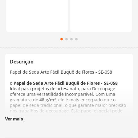
Papel de Seda Arte Fácil Buquê de Flores - SE-058
o
Papel de Seda Arte Fácil Buquê de Flores - SE-058
Ideal para projetos de artesanato, para Decoupage
oferece uma versatilidade incomparável. Com uma
gramatura de
48 g/m²
, ele é mais encorpado que o
papel de seda tradicional, o que garante maior precisão
nos trabalhos de decoupage. Este papel especial pode
ser aplicado tanto em tecido quanto em madeira,
Ver mais
proporcionando um acabamento refinado e detalhado.
Seja decorando barras de toalhas ou peças em madeira,