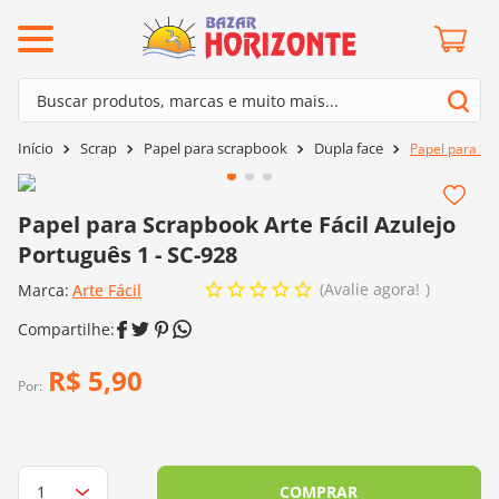
ermos mais buscados
Buscar produtos, marcas e muito mais...
º
barroco
Termos mais buscados
Scrap
Papel para scrapbook
Dupla face
Papel para Scr
º
mollet
1
º
barroco
º
kit amigurumi
2
º
mollet
Papel para Scrapbook Arte Fácil Azulejo
º
agulha crochê
Português 1 - SC-928
3
º
kit amigurumi
º
fio amigurumi
Avalie agora!
Marca:
4
º
Arte Fácil
agulha crochê
º
euroroma
5
º
fio amigurumi
º
lã cisne
6
º
euroroma
R$
5
,
90
º
batik
Por:
7
º
lã cisne
º
charme
8
º
batik
0
º
dmc
9
º
charme
COMPRAR