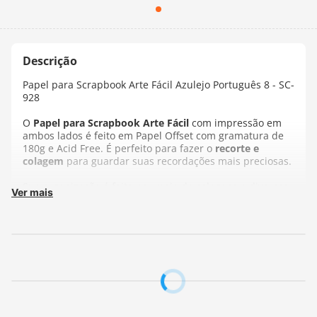
Papel para Scrapbook Arte Fácil Azulejo Português 8 - SC-
928
O
Papel para Scrapbook Arte Fácil
com impressão em
ambos lados é feito em Papel Offset com gramatura de
180g e Acid Free. É perfeito para fazer o
recorte e
colagem
para guardar suas recordações mais preciosas.
Sua organização é feita por meio de colagens e diversas
Ver mais
outras técnicas, é só deixar sua imaginação fluir!
Ideal para ser utilizado em trabalhos manuais,
scrapbook, cartões, scrapdecor e decoupage.
Composição:
Papel offset
Gramatura:
180 g/m²
Tamanho:
30,5x30,5 cm
Fabricante:
Arte Fácil