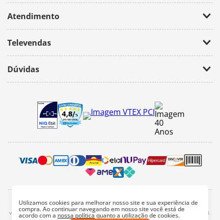
Empresa
Atendimento
Trabalhe Conosco
Política de Privacidade
Fale Conosco
Televendas
(11) 2674-4699
Dúvidas
atendimento@bazarhorizonte.com.br
Segunda à Sexta das 09h00 às 17h00
Como realizar um pedido
Sábado das 09h00 às 16h00
Frete e Prazos de entrega
Meus Pedidos
Veja como é seguro comprar
Pedido mínimo
Trocas e devoluções
Utilizamos cookies para melhorar nosso site e sua experiência de
2022, bazar horizonte. Todos os direitos reservados - Fotos e Logotipos aqui
compra. Ao continuar navegando em nosso site você está de
vinculados são de propriedade particular. É vetada a sua reprodução, total e parcial.
acordo com a
nossa política
quanto a utilização de cookies.