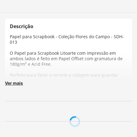
Papel para Scrapbook - Coleção Flores do Campo - SDH-
013
O Papel para Scrapbook Litoarte com impressão em
ambos lados é feito em Papel Offset com gramatura de
180g/m² e Acid Free.
Perfeito para fazer o recorte e colagem para guardar
suas recordações mais preciosas.
Ver mais
Sua organização é feita por meio de colagens e diversas
outras técnicas, é só deixar sua imaginação fluir!
Ideal para ser utilizado em trabalhos manuais,
scrapbook, cartões, scrapdecor e decoupage.
Gramatura:
180 g/m²
Tamanho:
15 x 30 cm