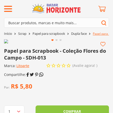
ermos mais buscados
Buscar produtos, marcas e muito mais...
º
barroco
Termos mais buscados
Scrap
Papel para scrapbook
Dupla face
Papel para Sc
º
mollet
1
º
barroco
º
kit amigurumi
2
º
mollet
Papel para Scrapbook - Coleção Flores do
º
agulha crochê
Campo - SDH-013
3
º
kit amigurumi
º
fio amigurumi
Avalie agora!
Marca:
4
º
Litoarte
agulha crochê
º
euroroma
5
º
fio amigurumi
º
lã cisne
6
º
euroroma
R$
5
,
80
º
batik
Por:
7
º
lã cisne
º
charme
8
º
batik
0
º
dmc
9
º
charme
COMPRAR