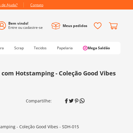
a de Ajuda?
Contato
Meus pedidos
ura
Scrap
Tecidos
Papelaria
Mega Saldão
 com Hotstamping - Coleção Good Vibes
amping - Coleção Good Vibes - SDH-015