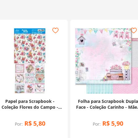
Papel para Scrapbook -
Folha para Scrapbook Dupl
Coleção Flores do Campo -
Face - Coleção Carinho - Mãe 
SDH-013
SD-1237
R$
5
,
80
R$
5
,
90
Por:
Por: