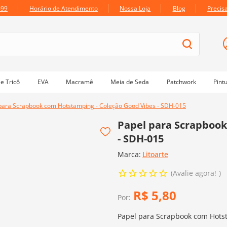
699
Horário de Atendimento
Nossa Loja
Blog
Precis
e Tricô
EVA
Macramê
Meia de Seda
Patchwork
Pint
para Scrapbook com Hotstamping - Coleção Good Vibes - SDH-015
Papel para Scrapbook
- SDH-015
Marca:
Litoarte
Avalie agora!
R$
5
,
80
Por:
Papel para Scrapbook com Hotst