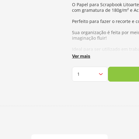
O Papel para Scrapbook Litoart
com gramatura de 180g/m² e Aci
Perfeito para fazer o recorte e
Sua organização é feita por meio
imaginação fluir!
Ideal para ser utilizado em tra
decoupage.
Ver mais
Gramatura:
180 g/m²
Tamanho:
15 x 30 cm
Fabricante:
Litoarte