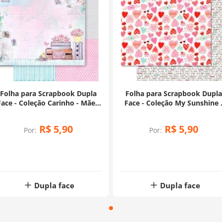
Folha para Scrapbook Dupla
Folha para Scrapbook Dupl
Face - Coleção Carinho - Mãe -
Face - Coleção My Sunshine 
SD-1237
Padrões - SD-1246
R$
5
,
90
R$
5
,
90
Por:
Por:
Dupla face
Dupla face