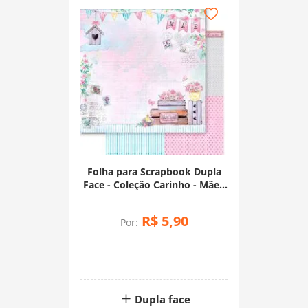
Folha para Scrapbook Dupla
Face - Coleção Carinho - Mãe -
SD-1237
R$
5
,
90
Por:
Dupla face