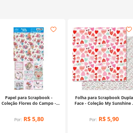
Papel para Scrapbook -
Folha para Scrapbook Dupl
Coleção Flores do Campo -
Face - Coleção My Sunshine 
SDH-013
Padrões - SD-1246
R$
5
,
80
R$
5
,
90
Por:
Por: