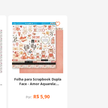
a
Folha para Scrapbook Dupla
-
Face - Amor Aquarela:
Recortes - SD-1187
R$
5
,
90
Por: