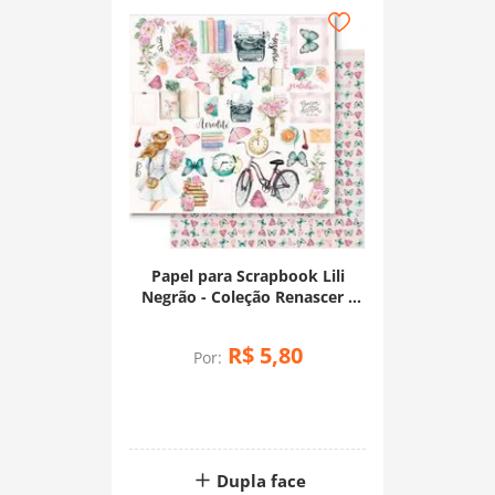
Papel para Scrapbook Lili
Negrão - Coleção Renascer -
SD1-098
R$
5
,
80
Por:
Dupla face