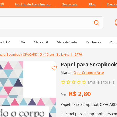
699
Horário de Atendimento
Nossa Loja
Blog
Precis
e Tricô
EVA
Macramê
Meia de Seda
Patchwork
Pint
para Scrapbook OPACARD 15 x 15 cm - Bailarina 1 - 2776
Papel para Scrapbook 
Marca:
Opa Criando Arte
Avalie agora!
R$
2
,
80
Por:
Papel para Scrapbook OPACARD -
O Papel para Scrapbook OPA co