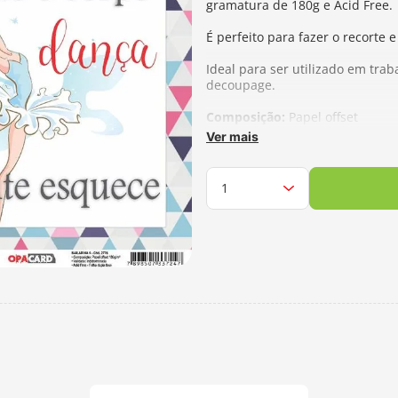
gramatura de 180g e Acid Free.
É perfeito para fazer o recorte
Ideal para ser utilizado em tra
decoupage.
Composição:
Papel offset
Gramatura:
180 g/m²
Ver mais
Tamanho:
15x15cm
Fabricante:
Opa Criando Arte