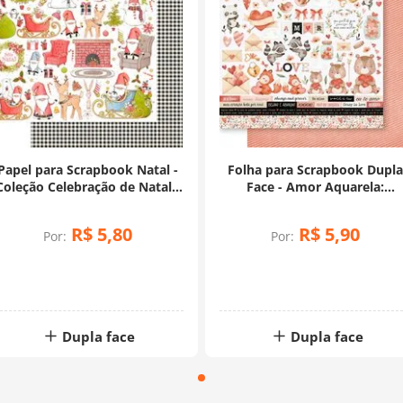
Papel para Scrapbook Natal -
Folha para Scrapbook Dupl
Coleção Celebração de Natal -
Face - Amor Aquarela:
SDN-157
Recortes - SD-1187
R$
5
,
80
R$
5
,
90
Por:
Por:
Dupla face
Dupla face