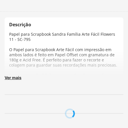
Papel para Scrapbook Sandra Família Arte Fácil Flowers
11 - SC-795
O Papel para Scrapbook Arte Fácil com impressão em
ambos lados é feito em Papel Offset com gramatura de
180g e Acid Free. É perfeito para fazer o recorte e
colagem para guardar suas recordações mais preciosas.
Sua organização é feita por meio de colagens e diversas
Ver mais
outras técnicas, é só deixar sua imaginação fluir!
Ideal para ser utilizado em trabalhos manuais,
scrapbook, cartões, scrapdecor e decoupage.
Composição:
Papel offset
Gramatura:
180 g/m²
Tamanho:
30,5 x 30,5 cm