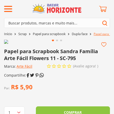
ermos mais buscados
Buscar produtos, marcas e muito mais...
º
barroco
Termos mais buscados
Scrap
Papel para scrapbook
Dupla face
Papel para Scr
º
mollet
1
º
barroco
º
kit amigurumi
2
º
mollet
Papel para Scrapbook Sandra Família
º
agulha crochê
Arte Fácil Flowers 11 - SC-795
3
º
kit amigurumi
º
batik
Avalie agora!
Marca:
4
º
Arte Fácil
agulha crochê
º
fio amigurumi
5
º
batik
º
euroroma
6
º
fio amigurumi
R$
5
,
90
º
lã cisne
Por:
7
º
euroroma
º
charme
8
º
lã cisne
0
º
dmc
9
º
charme
COMPRAR