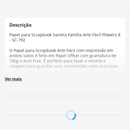
Papel para Scrapbook Sandra Família Arte Fácil Flowers 8
- SC-792
O Papel para Scrapbook Arte Fácil com impressão em
ambos lados é feito em Papel Offset com gramatura de
180g e Acid Free. É perfeito para fazer o recorte e
colagem para guardar suas recordações mais preciosas.
Sua organização é feita por meio de colagens e diversas
Ver mais
outras técnicas, é só deixar sua imaginação fluir!
Ideal para ser utilizado em trabalhos manuais,
scrapbook, cartões, scrapdecor e decoupage.
Composição:
Papel offset
Gramatura:
180 g/m²
Tamanho:
30,5 x 30,5 cm