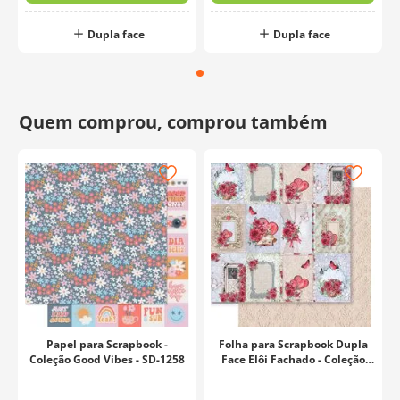
Dupla face
Dupla face
Papel para Scrapbook -
Folha para Scrapbook Dupla
-
Coleção Good Vibes - SD-1258
Face Elôi Fachado - Coleção
Red Roses - Tags - SD-1243