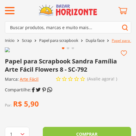
ermos mais buscados
Buscar produtos, marcas e muito mais...
º
barroco
Termos mais buscados
Scrap
Papel para scrapbook
Dupla face
Papel para Scr
º
mollet
1
º
barroco
º
kit amigurumi
2
º
mollet
Papel para Scrapbook Sandra Família
º
agulha crochê
Arte Fácil Flowers 8 - SC-792
3
º
kit amigurumi
º
batik
Avalie agora!
Marca:
4
º
Arte Fácil
agulha crochê
º
fio amigurumi
5
º
batik
º
euroroma
6
º
fio amigurumi
R$
5
,
90
º
lã cisne
Por:
7
º
euroroma
º
charme
8
º
lã cisne
0
º
dmc
9
º
charme
COMPRAR