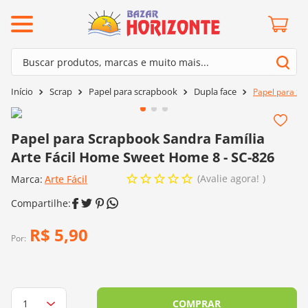
ermos mais buscados
Buscar produtos, marcas e muito mais...
º
barroco
Termos mais buscados
Scrap
Papel para scrapbook
Dupla face
Papel para Sc
º
mollet
1
º
barroco
º
kit amigurumi
2
º
mollet
Papel para Scrapbook Sandra Família
º
agulha crochê
Arte Fácil Home Sweet Home 8 - SC-826
3
º
kit amigurumi
º
batik
Avalie agora!
Marca:
4
º
Arte Fácil
agulha crochê
º
fio amigurumi
5
º
batik
º
euroroma
6
º
fio amigurumi
R$
5
,
90
º
lã cisne
Por:
7
º
euroroma
º
charme
8
º
lã cisne
0
º
dmc
9
º
charme
COMPRAR