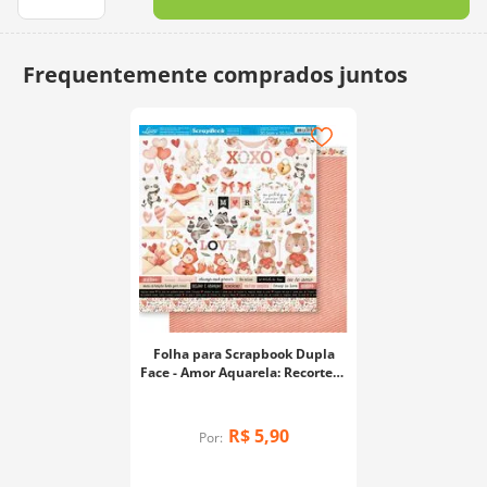
10
º
dmc
Folha para Scrapbook Dupla
Face - Amor Aquarela: Recortes -
SD-1187
R$
5
,
90
Por: