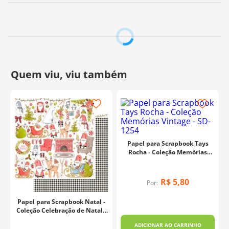
scrapbook, cartões, scrapdecor e decoupage.
Composição:
Papel offset
Gramatura:
180 g/m²
Tamanho:
30,5 x 30,5 cm
Fabricante:
Arte Fácil
Papel para Scrapbook Tays
Rocha - Coleção Memórias
Vintage - SD-1254
R$
5
,
80
Por:
Papel para Scrapbook Natal -
s
Coleção Celebração de Natal -
SDN-157
ADICIONAR AO CARRINHO