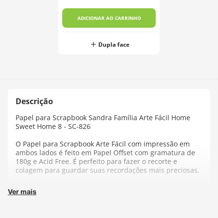
ADICIONAR AO CARRINHO
Dupla face
Papel para Scrapbook Sandra Família Arte Fácil Home
Sweet Home 8 - SC-826
O Papel para Scrapbook Arte Fácil com impressão em
ambos lados é feito em Papel Offset com gramatura de
180g e Acid Free. É perfeito para fazer o recorte e
colagem para guardar suas recordações mais preciosas.
Sua organização é feita por meio de colagens e diversas
Ver mais
outras técnicas, é só deixar sua imaginação fluir!
Ideal para ser utilizado em trabalhos manuais,