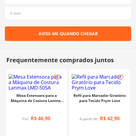
10
º
charme
Mesa Extensora para a
Refil para Marcador Giratório
Máquina de Costura Lanmax
para Tecido Prym Love
LMD-505A
R$
46
,
90
R$
42
,
90
Por:
A partir de: