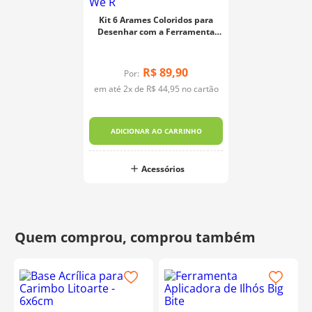
Kit 6 Arames Coloridos para
Desenhar com a Ferramenta
Happy Jig - We R
R$
89
,
90
Por:
em até
2
x de
R$
44
,
95
no cartão
ADICIONAR AO CARRINHO
Acessórios