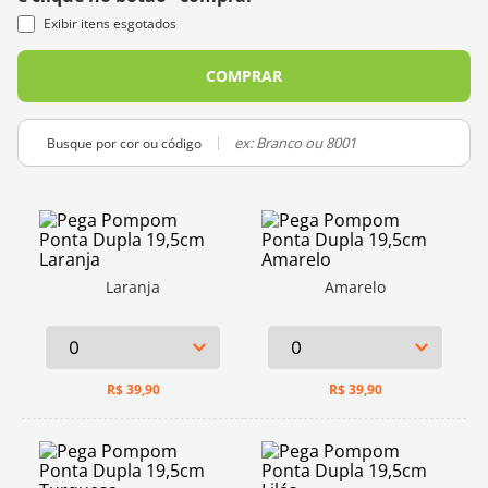
10
º
charme
Exibir itens esgotados
COMPRAR
Busque por cor ou código
Laranja
Amarelo
R$
39,90
R$
39,90