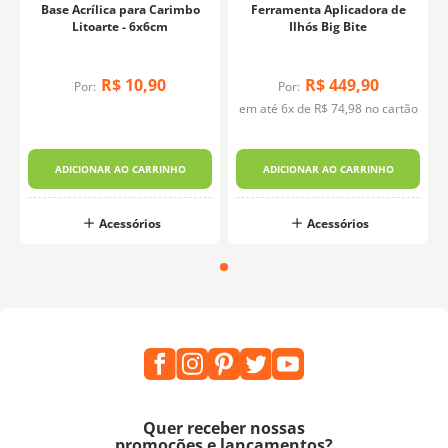
Base Acrílica para Carimbo
Ferramenta Aplicadora de
Litoarte - 6x6cm
Ilhós Big Bite
R$
10
,
90
R$
449
,
90
Por:
Por:
em até
6
x de
R$
74
,
98
no cartão
ADICIONAR AO CARRINHO
ADICIONAR AO CARRINHO
Acessórios
Acessórios
Quer receber nossas
promoções e lançamentos?