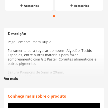
Acessórios
Acessórios
Pega Pompom Ponta Dupla
Ferramenta para segurar pompons, Algodão, Tecido
Esponjas, entre outros materiais para fazer
sombreamento com Giz Pastel, Corantes alimentícios e
outros pigmentos
Segura Pompons de 5mm à 20mm.
Tamanho:
19,5cm
Ver mais
Diâmetro:
12mm
Fabricante:
Atelier das Festeiras
Conheça mais sobre o produto