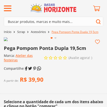
ermos mais buscados
Buscar produtos, marcas e muito mais...
º
barroco
Termos mais buscados
Scrap
Acessórios
Pega Pompom Ponta Dupla 19,5cm
º
mollet
1
º
barroco
º
kit amigurumi
2
º
mollet
Pega Pompom Ponta Dupla 19,5cm
º
agulha crochê
3
º
kit amigurumi
Marca:
Atelier das
º
fio amigurumi
Avalie agora!
festeiras
4
º
agulha crochê
º
lã cisne
5
º
fio amigurumi
º
batik
R$
39
,
90
6
º
lã cisne
A partir de:
º
euroroma
7
º
batik
º
dmc
8
º
euroroma
0
º
charme
Selecione a quantidade de cada um dos itens abaixo
9
º
dmc
e clique no botão "comprar"