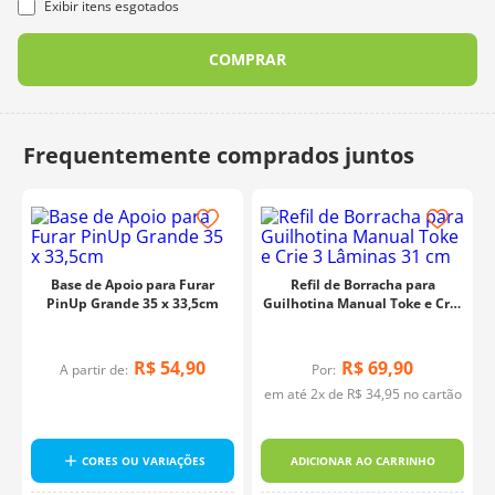
Exibir itens esgotados
COMPRAR
Base de Apoio para Furar
Refil de Borracha para
PinUp Grande 35 x 33,5cm
Guilhotina Manual Toke e Crie
3 Lâminas 31 cm
R$
54
,
90
R$
69
,
90
A partir de:
Por:
em até
2
x de
R$
34
,
95
no cartão
CORES OU VARIAÇÕES
ADICIONAR AO CARRINHO