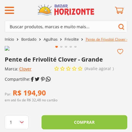
ermos mais buscados
Buscar produtos, marcas e muito mais...
º
barroco
Termos mais buscados
Bordado
Agulhas
Frivolite
Pente de Frivolité Clover - 
º
mollet
1
º
barroco
º
kit amigurumi
2
º
mollet
Pente de Frivolité Clover - Grande
º
agulha crochê
3
º
kit amigurumi
Avalie agora!
Marca:
Clover
º
fio amigurumi
4
º
agulha crochê
º
euroroma
5
º
fio amigurumi
R$
194
,
90
º
lã cisne
Por:
6
º
euroroma
em até
6
x de
R$
32
,
48
no cartão
º
batik
7
º
lã cisne
º
charme
8
º
batik
COMPRAR
0
º
dmc
9
º
charme