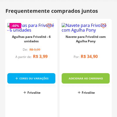
10
º
dmc
-
60%
Agulhas para Frivolité - 6
Navete para Frivolité com
unidades
Agulha Pony
R$
9
,
99
R$
3
,
99
R$
34
,
90
A partir de:
Por:
CORES OU VARIAÇÕES
ADICIONAR AO CARRINHO
Frivolite
Frivolite