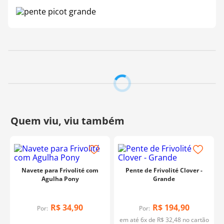
O que é Frivolité?
O
frivolité
é uma técnica tradicional de renda manual
feita com nós e laçadas, criando padrões delicados e
rendados. Utilizando uma lançadeira, agulha ou agulha
específica para frivolité, os artesãos formam anéis e
correntes interligadas, resultando em peças detalhadas
como toalhinhas, rendas para roupas, bijuterias e
aplicações decorativas.
Muito apreciado por sua leveza e sofisticação, o
frivolité
permite criar trabalhos refinados com um toque clássico
e artesanal. A precisão nos picôs e laçadas é essencial
para um acabamento harmonioso, e ferramentas como o
Pente de Frivolité Clover - Grande
ajudam a manter a
uniformidade dos detalhes.
Navete para Frivolité com
Pente de Frivolité Clover -
Agulha Pony
Grande
R$
34
,
90
R$
194
,
90
Por:
Por:
em até
6
x de
R$
32
,
48
no cartão