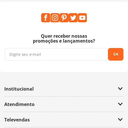
Quer receber nossas
promoções e lançamentos?
OK
Institucional
Empresa
Atendimento
Trabalhe Conosco
Política de Privacidade
Fale Conosco
Televendas