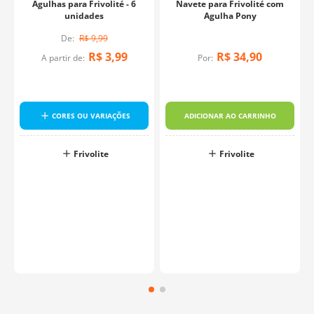
Agulhas para Frivolité - 6
Navete para Frivolité com
unidades
Agulha Pony
R$
9
,
99
R$
3
,
99
R$
34
,
90
A partir de:
Por:
CORES OU VARIAÇÕES
ADICIONAR AO CARRINHO
Frivolite
Frivolite
o