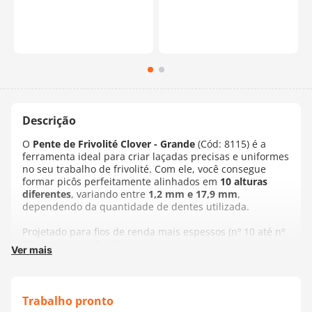
O
Pente de Frivolité Clover - Grande
(Cód: 8115) é a
ferramenta ideal para criar laçadas precisas e uniformes
no seu trabalho de frivolité. Com ele, você consegue
formar picôs perfeitamente alinhados em
10 alturas
diferentes
, variando entre
1,2 mm e 17,9 mm
,
dependendo da quantidade de dentes utilizada.
Projetado para fios de renda mais espessos (nº 10 até nº
50), esse pente facilita o manuseio e garante um
Ver mais
acabamento mais refinado. Escolha o fio ideal para o seu
projeto e crie peças delicadas com mais precisão e
beleza.
Trabalho pronto
Fabricante:
Clover