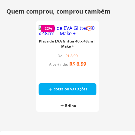
-
22%
Placa de EVA Glitter 40 x 48cm |
Make +
R$
8
,
99
R$
6
,
99
A partir de:
CORES OU VARIAÇÕES
Brilho