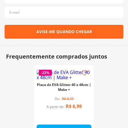
10
º
charme
-
22%
Placa de EVA Glitter 40 x 48cm |
Make +
R$
8
,
99
R$
6
,
99
A partir de: