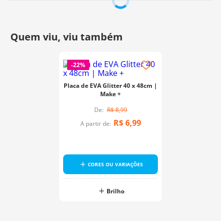
-
22%
Placa de EVA Glitter 40 x 48cm |
Make +
R$
8
,
99
R$
6
,
99
A partir de:
CORES OU VARIAÇÕES
Brilho