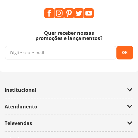
Quer receber nossas
promoções e lançamentos?
OK
Institucional
Empresa
Atendimento
Trabalhe Conosco
Política de Privacidade
Fale Conosco
Televendas
(11) 2674-4699