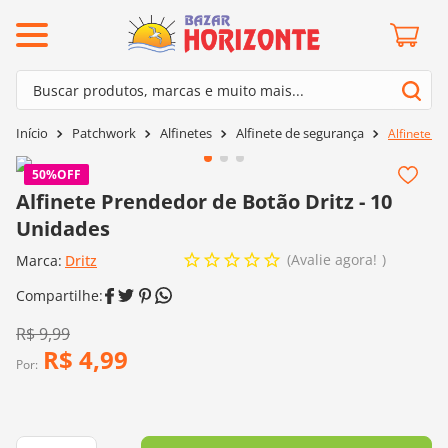
ermos mais buscados
Buscar produtos, marcas e muito mais...
º
barroco
Termos mais buscados
Patchwork
Alfinetes
Alfinete de segurança
Alfinete P
º
mollet
1
º
barroco
º
kit amigurumi
50%
OFF
2
º
mollet
Alfinete Prendedor de Botão Dritz - 10
º
agulha crochê
Unidades
3
º
kit amigurumi
º
fio amigurumi
Avalie agora!
Marca:
4
º
Dritz
agulha crochê
º
euroroma
5
º
fio amigurumi
º
lã cisne
6
º
euroroma
R$
9
,
99
º
batik
R$
4
,
99
7
º
lã cisne
Por:
º
charme
8
º
batik
0
º
dmc
9
º
charme