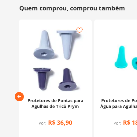
de
Protetores de Pontas para
Protetores de P
aro
Agulhas de Tricô Prym
Água para Agulhas
es
KnitPr
R$
36
,
90
R$
1
Por:
Por: