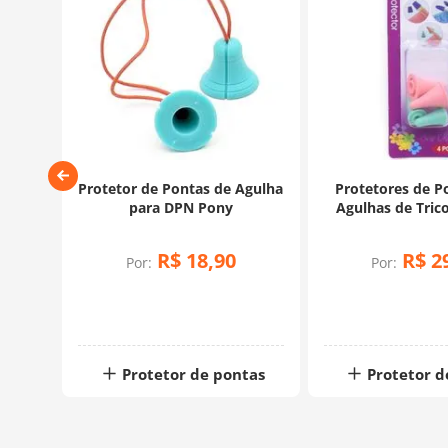
pinha
Protetor de Pontas de Agulha
Protetores de P
s
para DPN Pony
Agulhas de Tric
Pequeno - S
R$
18
,
90
R$
2
Por:
Por:
tas
Protetor de pontas
Protetor d