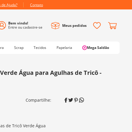
a de Ajuda?
Contato
Meus pedidos
ura
Scrap
Tecidos
Papelaria
Mega Saldão
Verde Água para Agulhas de Tricô -
has de Tricô Verde Água