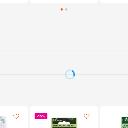
-
15%