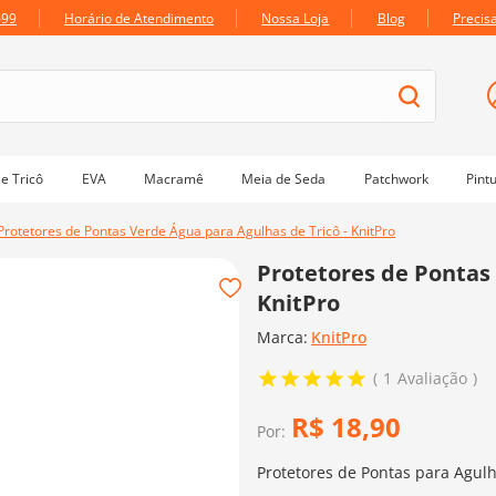
699
Horário de Atendimento
Nossa Loja
Blog
Precis
e Tricô
EVA
Macramê
Meia de Seda
Patchwork
Pint
Protetores de Pontas Verde Água para Agulhas de Tricô - KnitPro
Protetores de Pontas 
KnitPro
Marca:
KnitPro
1
Avaliação
R$
18
,
90
Por:
Protetores de Pontas para Agul