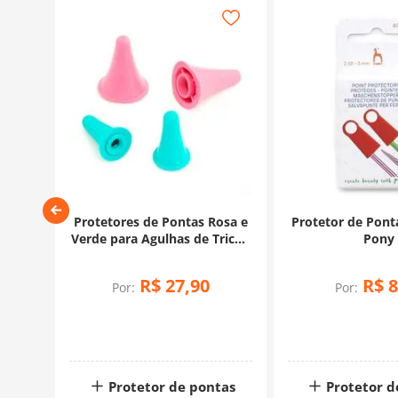
de
Protetores de Pontas Rosa e
Protetor de Pon
aro
Verde para Agulhas de Tricô -
Pony
es
KnitPro
R$
27
,
90
R$
8
Por:
Por:
tas
Protetor de pontas
Protetor d