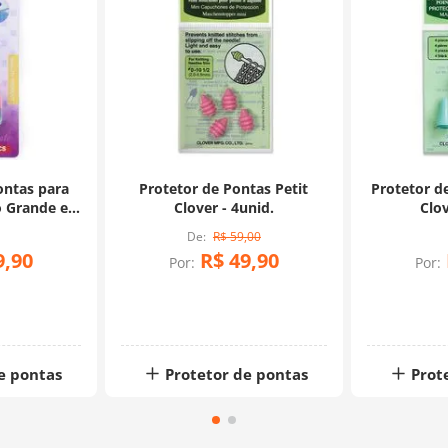
ontas para
Protetor de Pontas Petit
Protetor d
o Grande e
Clover - 4unid.
Clov
ew Mate
R$
59
,
00
9
,
90
R$
49
,
90
Por:
Por:
e pontas
Protetor de pontas
Prot