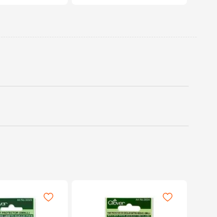
-
34%