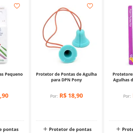
tas Pequeno
Protetor de Pontas de Agulha
Protetore
para DPN Pony
Agulhas d
S
,
90
R$
18
,
90
Por:
Por:
e pontas
Protetor de pontas
Prot