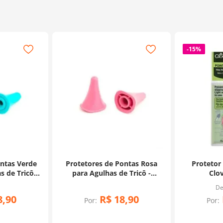
-
15%
ontas Verde
Protetores de Pontas Rosa
Protetor
 de Tricô -
para Agulhas de Tricô -
Clov
o
KnitPro
8
,
90
R$
18
,
90
Por:
Por: