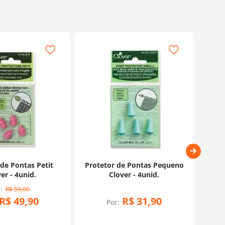
 de Pontas Petit
Protetor de Pontas Pequeno
Prot
er - 4unid.
Clover - 4unid.
Pe
R$
59
,
00
R$
49
,
90
R$
31
,
90
Por: