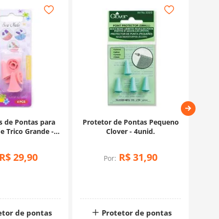
s de Pontas para
Protetor de Pontas Pequeno
Prot
e Trico Grande -
Clover - 4unid.
Gr
ew Mate
R$
29
,
90
R$
31
,
90
Por:
etor de pontas
Protetor de pontas