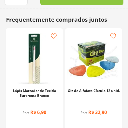
10
º
dmc
Lápis Marcador de Tecido
Giz de Alfaiate Círculo 12 unid.
Euroroma Branco
R$
6
,
90
R$
32
,
90
Por:
Por: