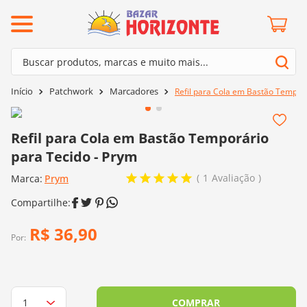
ermos mais buscados
Buscar produtos, marcas e muito mais...
º
barroco
Termos mais buscados
Patchwork
Marcadores
Refil para Cola em Bastão Temporá
º
mollet
1
º
barroco
º
kit amigurumi
2
º
mollet
Refil para Cola em Bastão Temporário
º
agulha crochê
para Tecido - Prym
3
º
kit amigurumi
º
fio amigurumi
1
Avaliação
Marca:
4
º
Prym
agulha crochê
º
euroroma
5
º
fio amigurumi
º
lã cisne
6
º
euroroma
R$
36
,
90
º
batik
Por:
7
º
lã cisne
º
charme
8
º
batik
0
º
dmc
9
º
charme
COMPRAR