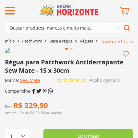
ermos mais buscados
Buscar produtos, marcas e muito mais...
º
barroco
Termos mais buscados
Patchwork
Base e régua
Réguas
Régua para Patchwork
º
mollet
1
º
barroco
º
kit amigurumi
2
º
mollet
Régua para Patchwork Antiderrapante
º
fio amigurumi
Sew Mate - 15 x 30cm
3
º
kit amigurumi
º
agulha crochê
Avalie agora!
Marca:
4
º
Sew Mate
fio amigurumi
º
euroroma
5
º
agulha crochê
º
lã cisne
6
º
euroroma
R$
329
,
90
º
batik
Por:
7
º
lã cisne
em até
12
x de
R$
30
,
56
no cartão
º
charme
8
º
batik
0
º
dmc
9
º
charme
COMPRAR