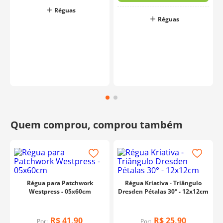
Réguas
o
Réguas
Régua para Patchwork
Régua Kriativa - Triângulo
Westpress - 05x60cm
Dresden Pétalas 30° - 12x12cm
R$
41
,
90
R$
25
,
90
Por:
Por: