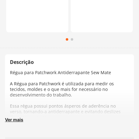
Régua para Patchwork Antiderrapante Sew Mate
A Régua para Patchwork é utilizada para medir os
tecidos, moldes e o que mais for necessário no
desenvolvimento do trabalho.
Essa régua possui pontos ásperos de aderência no
verso, tornando-a antiderrapante e evitando deslizes
durante o projeto.
Ver mais
Tamanho:
15x30cm
Medidas:
Centimetros