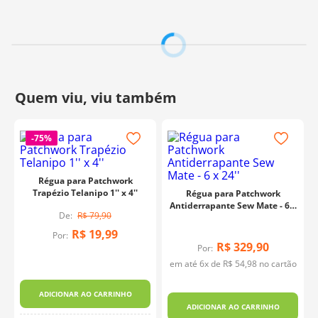
Fabricante:
Sew Mate
-
75%
Régua para Patchwork
Trapézio Telanipo 1'' x 4''
Régua para Patchwork
Antiderrapante Sew Mate - 6 x
R$
79
,
90
24''
R$
19
,
99
Por:
R$
329
,
90
Por:
em até
6
x de
R$
54
,
98
no cartão
1
ADICIONAR AO CARRINHO
ADICIONAR AO CARRINHO