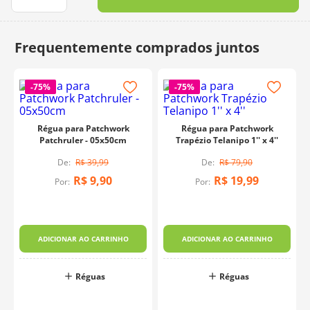
10
º
dmc
-
75%
-
75%
Régua para Patchwork
Régua para Patchwork
Patchruler - 05x50cm
Trapézio Telanipo 1'' x 4''
R$
39
,
99
R$
79
,
90
R$
9
,
90
R$
19
,
99
Por:
Por:
x
ADICIONAR AO CARRINHO
ADICIONAR AO CARRINHO
Réguas
Réguas
o