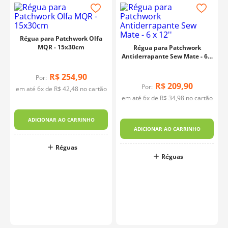
Régua para Patchwork Olfa
MQR - 15x30cm
Régua para Patchwork
Antiderrapante Sew Mate - 6 x
12''
R$
254
,
90
Por:
R$
209
,
90
Por:
em até
6
x de
R$
42
,
48
no cartão
em até
6
x de
R$
34
,
98
no cartão
1
ADICIONAR AO CARRINHO
ADICIONAR AO CARRINHO
Réguas
o
Réguas