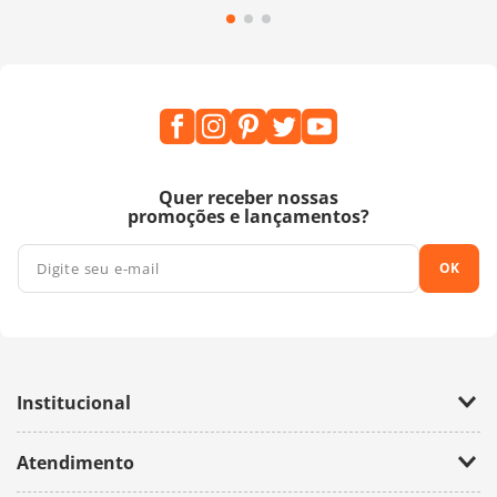
Quer receber nossas
promoções e lançamentos?
OK
Institucional
Empresa
Atendimento
Trabalhe Conosco
Política de Privacidade