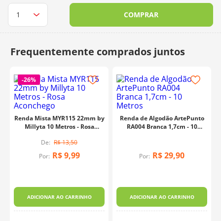
10
º
dmc
COMPRAR
-
26%
Renda Mista MYR115 22mm by
Renda de Algodão ArtePunto
Millyta 10 Metros - Rosa
RA004 Branca 1,7cm - 10
Aconchego
Metros
R$
13
,
50
R$
9
,
99
R$
29
,
90
Por:
Por:
y
ADICIONAR AO CARRINHO
ADICIONAR AO CARRINHO