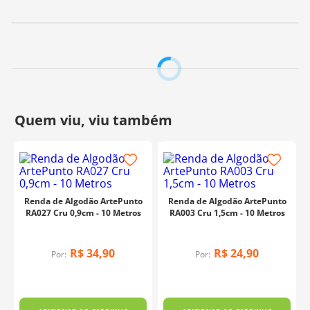
Composição:
76% Algodão e 24% Poliéster
Contém:
10 m
Largura:
81 mm
Fabricante:
Fernando Maluhy
Renda de Algodão ArtePunto
Renda de Algodão ArtePunto
RA027 Cru 0,9cm - 10 Metros
RA003 Cru 1,5cm - 10 Metros
R$
34
,
90
R$
24
,
90
Por:
Por: