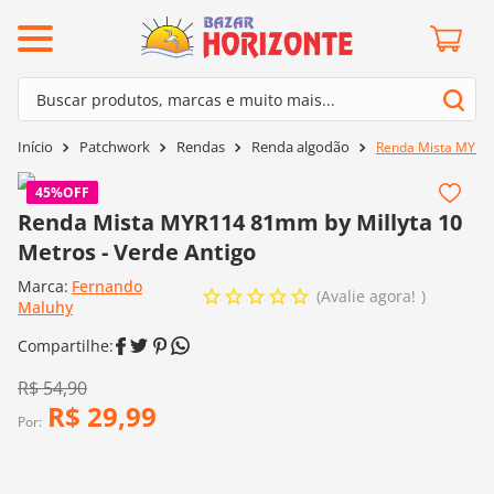
ermos mais buscados
Buscar produtos, marcas e muito mais...
º
barroco
Termos mais buscados
Patchwork
Rendas
Renda algodão
Renda Mista MYR11
º
mollet
1
º
barroco
º
kit amigurumi
45%
OFF
2
º
mollet
Renda Mista MYR114 81mm by Millyta 10
º
agulha crochê
Metros - Verde Antigo
3
º
kit amigurumi
º
batik
Marca:
Fernando
4
º
agulha crochê
Avalie agora!
º
fio amigurumi
Maluhy
5
º
batik
º
euroroma
6
º
fio amigurumi
º
lã cisne
R$
54
,
90
7
º
euroroma
R$
29
,
99
º
charme
Por:
8
º
lã cisne
0
º
dmc
9
º
charme