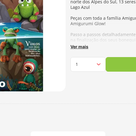
norte dos Alpes do Sul, 13 sere
Lago Azul
Peças com toda a família Amigur
Amigurumi Glow!
Passo a passos detalhadamente 
na finalização dos seus bonequi
Ver mais
Fabricante:
Círculo