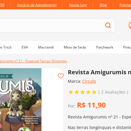
699
Horário de Atendimento
Nossa Loja
Blog
Precis
e Tricô
EVA
Macramê
Meia de Seda
Patchwork
Pint
gurumis nº 21 - Especial Terras Distantes
Revista Amigurumis nº
Marca:
Círculo
2
Avaliações
R$
11
,
90
Por:
Revista Amigurumis nº 21 - Espe
Nas terras longínquas e distant