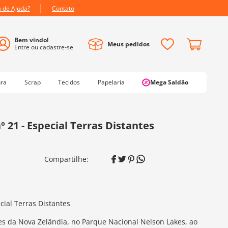
a de Ajuda?
Contato
Meus pedidos
ura
Scrap
Tecidos
Papelaria
Mega Saldão
 21 - Especial Terras Distantes
cial Terras Distantes
es da Nova Zelândia, no Parque Nacional Nelson Lakes, ao