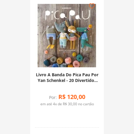
Livro A Banda Do Pica Pau Por
Yan Schenkel - 20 Divertidos
Amigurumis
R$
120
,
00
Por:
em até
4
x de
R$
30
,
00
no cartão