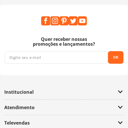
Quer receber nossas
promoções e lançamentos?
OK
Institucional
Empresa
Atendimento
Trabalhe Conosco
Política de Privacidade
Fale Conosco
Televendas