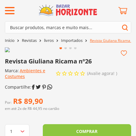
ermos mais buscados
Buscar produtos, marcas e muito mais...
º
barroco
Termos mais buscados
Revistas
livros
Importados
Revista Giuliana Ricama nº
º
mollet
1
º
barroco
º
kit amigurumi
2
º
mollet
Revista Giuliana Ricama nº26
º
agulha crochê
3
º
kit amigurumi
Marca:
Ambientes e
º
fio amigurumi
Avalie agora!
Costumes
4
º
agulha crochê
º
lã cisne
5
º
fio amigurumi
º
batik
R$
89
,
90
6
º
lã cisne
Por:
º
euroroma
em até
2
x de
R$
44
,
95
no cartão
7
º
batik
º
dmc
8
º
euroroma
0
º
charme
COMPRAR
9
º
dmc