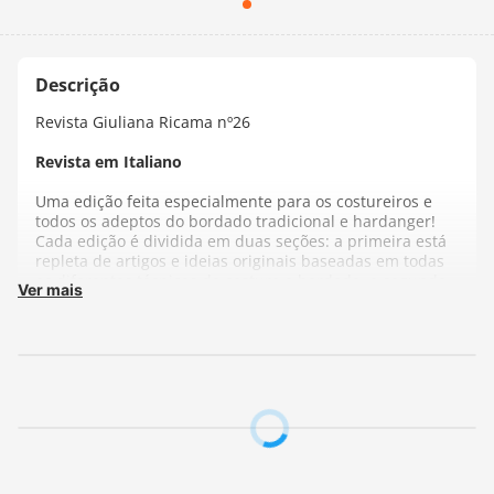
Revista Giuliana Ricama nº26
Revista em Italiano
Uma edição feita especialmente para os costureiros e
todos os adeptos do bordado tradicional e hardanger!
Cada edição é dividida em duas seções: a primeira está
repleta de artigos e ideias originais baseadas em todas
as diferentes técnicas de costura e bordado, a segunda
Ver mais
é totalmente dedicada às instruções, com fotos e
padrões detalhados, bem como imagens dos detalhes
costurados.
Número de Páginas: 96
Fabricante:
E-Graphic S.r.L