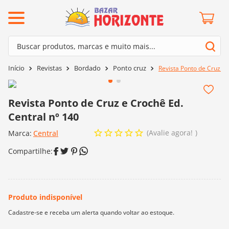
ermos mais buscados
Buscar produtos, marcas e muito mais...
º
barroco
Termos mais buscados
Revistas
Bordado
Ponto cruz
Revista Ponto de Cruz e 
º
mollet
1
º
barroco
º
kit amigurumi
2
º
mollet
Revista Ponto de Cruz e Crochê Ed.
º
agulha crochê
Central nº 140
3
º
kit amigurumi
º
fio amigurumi
Avalie agora!
Marca:
4
º
Central
agulha crochê
º
euroroma
5
º
fio amigurumi
º
lã cisne
6
º
euroroma
º
batik
7
º
lã cisne
º
charme
8
º
batik
0
º
dmc
9
º
charme