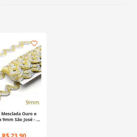
 Mesclada Ouro e
a 9mm São José - 10
Metros
R$
23
,
90
: