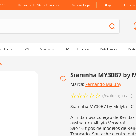
699
Horário de Atendimento
Nossa Loja
Blog
Precis
e Tricô
EVA
Macramê
Meia de Seda
Patchwork
Pint
ru
Sianinha MY30B7 by Mi
Marca:
Fernando Maluhy
Avalie agora!
Sianinha MY30B7 by Millyta - C
A linda nova coleção de Renda
assinatura Millyta Vergara!
São 16 tipos de modelos de Rend
Trançado, Soutache e entre out