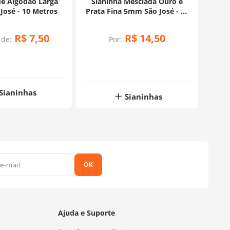
de Algodão Larga
Sianinha Mesclada Ouro e
osé - 10 Metros
Prata Fina 5mm São José - 10
Metros
R$
7
,
50
R$
14
,
50
 de:
Por:
Sianinhas
Sianinhas
OK
Ajuda e Suporte