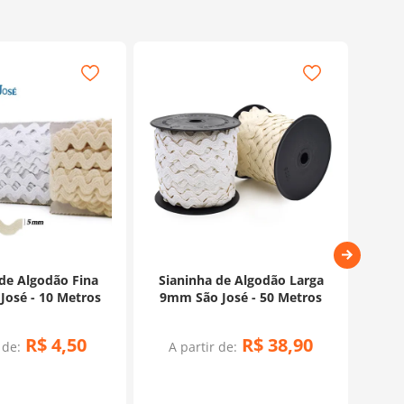
de Algodão Fina
Sianinha de Algodão Larga
Sia
osé - 10 Metros
9mm São José - 50 Metros
Prat
R$
4
,
50
R$
38
,
90
 de:
A partir de: