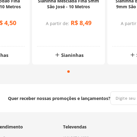
godão Fina
Sianinha Mesclada Fina 5mm
Sianinha 
 10 Metros
São José - 10 Metros
9mm São J
$
4
,
50
R$
8
,
49
A partir de:
A partir
nhas
Sianinhas
Quer receber nossas promoções e lançamentos?
endimento
Televendas