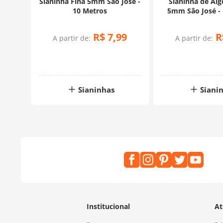
Sianinha Fina 5mm São José -
Sianinha de Al
10 Metros
5mm São José -
R$
7
,
99
R
A partir de:
A partir de:
Sianinhas
Siani
Institucional
At