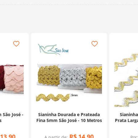
 São José -
Sianinha Dourada e Prateada
Sianinha
s
Fina 5mm São José - 10 Metros
Prata Larg
13
,
90
R$
14
,
90
A partir de:
Por