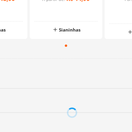
has
Sianinhas