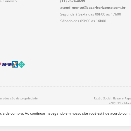
le Conosco
(11) 2674-4699
atendimento@bazarhorizonte.com.br
Segunda à Sexta das 09h00 às 17h00
Sábado das 09h00 às 16h00
nculados são de propriedade
Razão Social: Bazar e Pape
CNPJ: 44.913.7
ência de compra. Ao continuar navegando em nosso site você está de acordo com