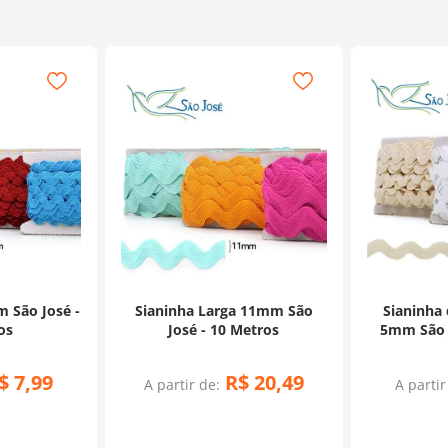
m São José -
Sianinha Larga 11mm São
Sianinha 
os
José - 10 Metros
5mm São J
$
7
,
99
R$
20
,
49
A partir de:
A partir