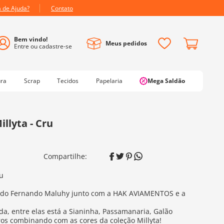
a de Ajuda?
Contato
Meus pedidos
ura
Scrap
Tecidos
Papelaria
Mega Saldão
llyta - Cru
ru
s do Fernando Maluhy junto com a HAK AVIAMENTOS e a
a, entre elas está a Sianinha, Passamanaria, Galão
ros combinando com as cores da coleção Millyta!