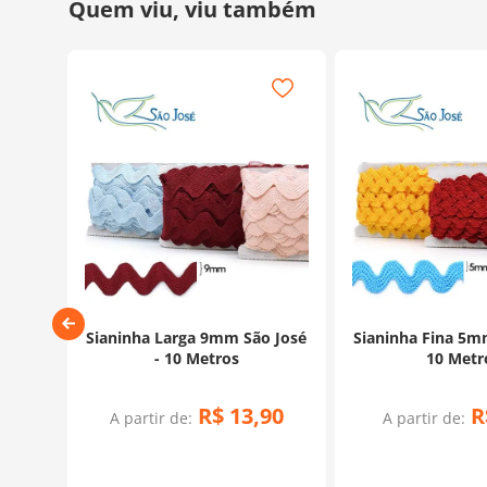
ro e
Sianinha Larga 9mm São José
Sianinha Fina 5m
osé -
- 10 Metros
10 Metr
R$
13
,
90
R
A partir de:
A partir de: