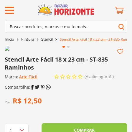
ermos mais buscados
Buscar produtos, marcas e muito mais...
º
barroco
Termos mais buscados
Pintura
Stencil
Stencil Arte Fácil 18 x 23 cm - ST-835 Rami
º
mollet
1
º
barroco
º
kit amigurumi
2
º
mollet
Stencil Arte Fácil 18 x 23 cm - ST-835
º
agulha crochê
Raminhos
3
º
kit amigurumi
º
fio amigurumi
Avalie agora!
Marca:
4
º
Arte Fácil
agulha crochê
º
lã cisne
5
º
fio amigurumi
º
batik
6
º
lã cisne
R$
12
,
50
º
euroroma
Por:
7
º
batik
º
dmc
8
º
euroroma
0
º
charme
9
º
dmc
COMPRAR