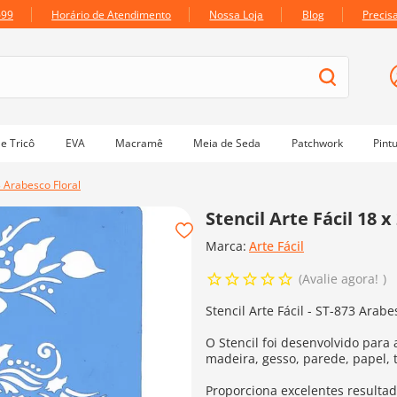
699
Horário de Atendimento
Nossa Loja
Blog
Precis
e Tricô
EVA
Macramê
Meia de Seda
Patchwork
Pint
3 Arabesco Floral
Stencil Arte Fácil 18 
Marca:
Arte Fácil
Avalie agora!
Stencil Arte Fácil - ST-873 Arabe
O Stencil foi desenvolvido para 
madeira, gesso, parede, papel, 
Proporciona excelentes resultad