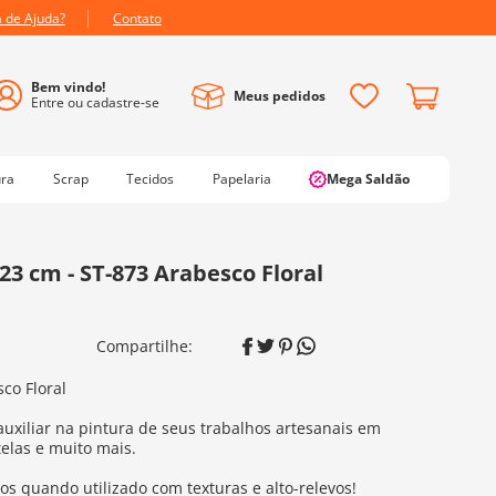
a de Ajuda?
Contato
Meus pedidos
ura
Scrap
Tecidos
Papelaria
Mega Saldão
x 23 cm - ST-873 Arabesco Floral
sco Floral
auxiliar na pintura de seus trabalhos artesanais em
telas e muito mais.
os quando utilizado com texturas e alto-relevos!