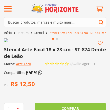
ermos mais buscados
Buscar produtos, marcas e muito mais...
º
barroco
Termos mais buscados
Pintura
Stencil
Stencil Arte Fácil 18 x 23 cm - ST-874 Dente
º
mollet
1
º
barroco
º
kit amigurumi
2
º
mollet
Stencil Arte Fácil 18 x 23 cm - ST-874 Dente
º
agulha crochê
de Leão
3
º
kit amigurumi
º
fio amigurumi
Avalie agora!
Marca:
4
º
Arte Fácil
agulha crochê
º
lã cisne
5
º
fio amigurumi
º
batik
6
º
lã cisne
R$
12
,
50
º
euroroma
Por:
7
º
batik
º
dmc
8
º
euroroma
0
º
charme
9
º
dmc
COMPRAR