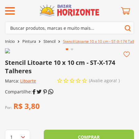
ermos mais buscados
Buscar produtos, marcas e muito mais...
º
barroco
Termos mais buscados
Pintura
Stencil
Stencil Litoarte 10 x 10 cm - ST-X-174 Talhe
º
mollet
1
º
barroco
º
kit amigurumi
2
º
mollet
Stencil Litoarte 10 x 10 cm - ST-X-174
º
agulha crochê
Talheres
3
º
kit amigurumi
º
fio amigurumi
Avalie agora!
Marca:
4
º
Litoarte
agulha crochê
º
euroroma
5
º
fio amigurumi
º
lã cisne
6
º
euroroma
R$
3
,
80
º
batik
Por:
7
º
lã cisne
º
charme
8
º
batik
0
º
dmc
9
º
charme
COMPRAR