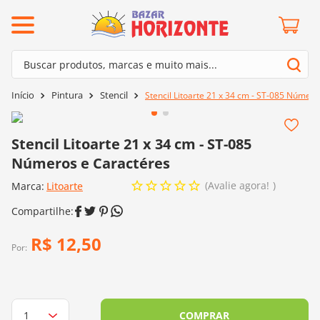
ermos mais buscados
Buscar produtos, marcas e muito mais...
º
barroco
Termos mais buscados
Pintura
Stencil
Stencil Litoarte 21 x 34 cm - ST-085 Númer
º
mollet
1
º
barroco
º
kit amigurumi
2
º
mollet
Stencil Litoarte 21 x 34 cm - ST-085
º
agulha crochê
Números e Caractéres
3
º
kit amigurumi
º
batik
Avalie agora!
Marca:
4
º
Litoarte
agulha crochê
º
fio amigurumi
5
º
batik
º
euroroma
6
º
fio amigurumi
R$
12
,
50
º
lã cisne
Por:
7
º
euroroma
º
charme
8
º
lã cisne
0
º
dmc
9
º
charme
COMPRAR