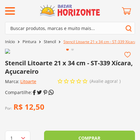
ermos mais buscados
Buscar produtos, marcas e muito mais...
º
barroco
Termos mais buscados
Pintura
Stencil
Stencil Litoarte 21 x 34 cm - ST-339 Xícara,
º
mollet
1
º
barroco
º
kit amigurumi
2
º
mollet
Stencil Litoarte 21 x 34 cm - ST-339 Xícara,
º
agulha crochê
Açucareiro
3
º
kit amigurumi
º
batik
Avalie agora!
Marca:
4
º
Litoarte
agulha crochê
º
fio amigurumi
5
º
batik
º
euroroma
6
º
fio amigurumi
R$
12
,
50
º
lã cisne
Por:
7
º
euroroma
º
charme
8
º
lã cisne
0
º
dmc
9
º
charme
COMPRAR