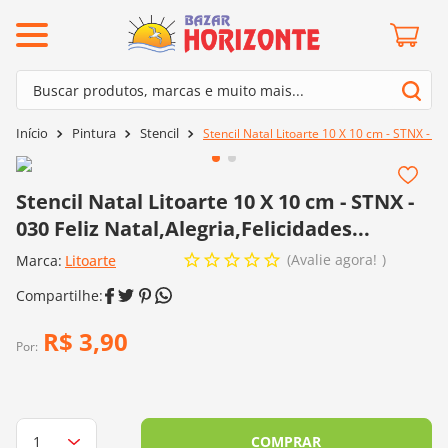
ermos mais buscados
Buscar produtos, marcas e muito mais...
º
barroco
Termos mais buscados
Pintura
Stencil
Stencil Natal Litoarte 10 X 10 cm - STNX - 030
º
mollet
1
º
barroco
º
kit amigurumi
2
º
mollet
Stencil Natal Litoarte 10 X 10 cm - STNX -
º
agulha crochê
030 Feliz Natal,Alegria,Felicidades...
3
º
kit amigurumi
º
fio amigurumi
Avalie agora!
Marca:
4
º
Litoarte
agulha crochê
º
euroroma
5
º
fio amigurumi
º
lã cisne
6
º
euroroma
R$
3
,
90
º
batik
Por:
7
º
lã cisne
º
charme
8
º
batik
0
º
dmc
9
º
charme
COMPRAR