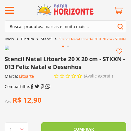
ermos mais buscados
Buscar produtos, marcas e muito mais...
º
barroco
Termos mais buscados
Pintura
Stencil
Stencil Natal Litoarte 20 X 20 cm - STXXN - 
º
mollet
1
º
barroco
º
kit amigurumi
2
º
mollet
Stencil Natal Litoarte 20 X 20 cm - STXXN -
º
agulha crochê
013 Feliz Natal e Desenhos
3
º
kit amigurumi
º
batik
Avalie agora!
Marca:
4
º
Litoarte
agulha crochê
º
fio amigurumi
5
º
batik
º
euroroma
6
º
fio amigurumi
R$
12
,
90
º
lã cisne
Por:
7
º
euroroma
º
charme
8
º
lã cisne
0
º
dmc
9
º
charme
COMPRAR