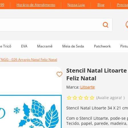
699
Horário de Atendimento
Nossa Loja
Blog
Precis
e Tricô
EVA
Macramê
Meia de Seda
Patchwork
Pint
STNGG - 026 Arranjo Natal Feliz Natal
Stencil Natal Litoarte
Feliz Natal
Marca:
Litoarte
Avalie agora!
Stencil Natal Litoarte 34 X 21 c
Com o Stencil Litoarte, pode-se 
Tecido, papel, parede, madeira,