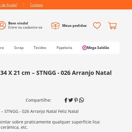
a de Ajuda?
Contato
Meus pedidos
ura
Scrap
Tecidos
Papelaria
Mega Saldão
 34 X 21 cm – STNGG - 026 Arranjo Natal
m – STNGG - 026 Arranjo Natal Feliz Natal
pintar sobre praticamente qualquer superfície lisa:
 cerâmica, etc.