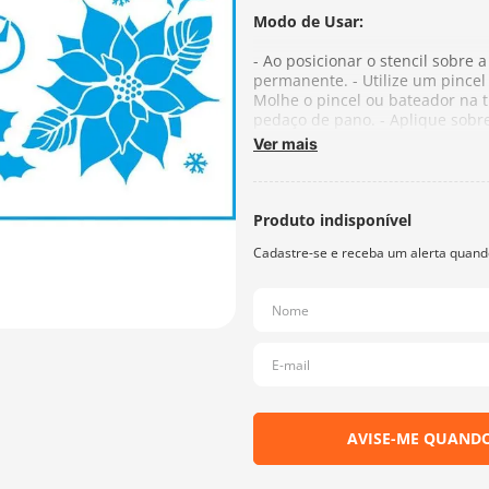
Modo de Usar:
- Ao posicionar o stencil sobre 
permanente. - Utilize um pincel
Molhe o pincel ou bateador na 
pedaço de pano. - Aplique sobr
- Finalizada a pintura, retire 
Ver mais
tinta. - No caso de texturas e 
plástica ou metálica. Retire os
o stencil com cuidado e aguarde 
apropriado ao tipo de tinta. Nu
Composição: 100% Acetato
Fabricante:
Litoarte