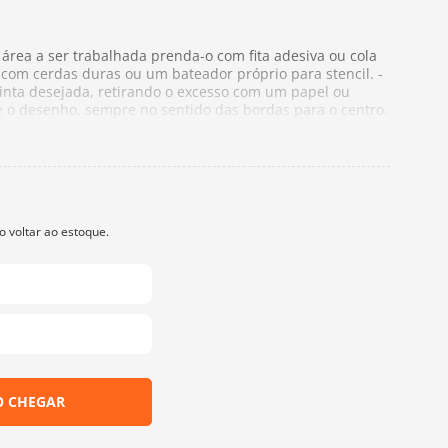
a área a ser trabalhada prenda-o com fita adesiva ou cola
 com cerdas duras ou um bateador próprio para stencil. -
tinta desejada, retirando o excesso com um papel ou
e o desenho, sempre no sentido das bordas para o centro.
o stencil cuidadosamente e aguarde a secagem completa da
alto-relevo, aplique-os sobre o desenho com uma espátula
 excessos para não borrar o contorno do desenho. - Remova
a secagem. - Para limpar o stencil, utilize o solvente
nca utilize thinner ou tinta à base do mesmo.