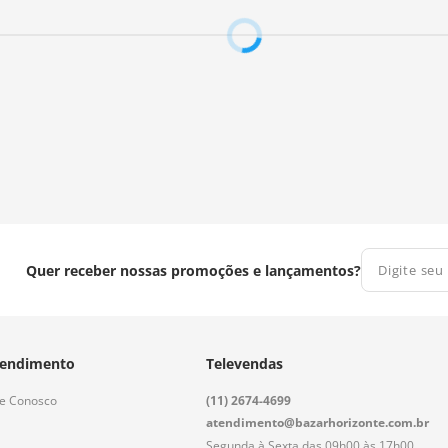
Quer receber nossas promoções e lançamentos?
endimento
Televendas
le Conosco
(11) 2674-4699
atendimento@bazarhorizonte.com.br
Segunda à Sexta das 09h00 às 17h00