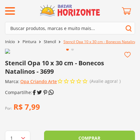
ermos mais buscados
Buscar produtos, marcas e muito mais...
º
barroco
Termos mais buscados
Pintura
Stencil
Stencil Opa 10 x 30 cm - Bonecos Natalinos 
º
mollet
1
º
barroco
º
kit amigurumi
2
º
mollet
Stencil Opa 10 x 30 cm - Bonecos
º
fio amigurumi
Natalinos - 3699
3
º
kit amigurumi
º
agulha crochê
Avalie agora!
Marca:
4
º
Opa Criando Arte
fio amigurumi
º
euroroma
5
º
agulha crochê
º
lã cisne
6
º
euroroma
R$
7
,
99
º
batik
Por:
7
º
lã cisne
º
charme
8
º
batik
0
º
dmc
9
º
charme
COMPRAR