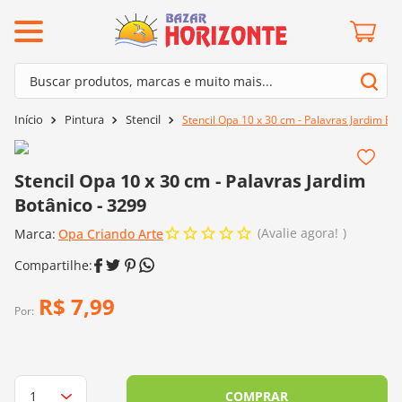
ermos mais buscados
Buscar produtos, marcas e muito mais...
º
barroco
Termos mais buscados
Pintura
Stencil
Stencil Opa 10 x 30 cm - Palavras Jardim Bo
º
mollet
1
º
barroco
º
kit amigurumi
2
º
mollet
Stencil Opa 10 x 30 cm - Palavras Jardim
º
agulha crochê
Botânico - 3299
3
º
kit amigurumi
º
fio amigurumi
Avalie agora!
Marca:
4
º
Opa Criando Arte
agulha crochê
º
euroroma
5
º
fio amigurumi
º
lã cisne
6
º
euroroma
R$
7
,
99
º
batik
Por:
7
º
lã cisne
º
charme
8
º
batik
0
º
dmc
9
º
charme
COMPRAR