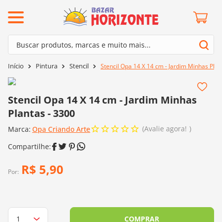
ermos mais buscados
Buscar produtos, marcas e muito mais...
º
barroco
Termos mais buscados
Pintura
Stencil
Stencil Opa 14 X 14 cm - Jardim Minhas Plan
º
mollet
1
º
barroco
º
agulha crochê
2
º
mollet
Stencil Opa 14 X 14 cm - Jardim Minhas
º
kit amigurumi
Plantas - 3300
3
º
agulha crochê
º
lã cisne
Avalie agora!
Marca:
4
º
Opa Criando Arte
kit amigurumi
º
batik
5
º
lã cisne
º
fio amigurumi
6
º
batik
R$
5
,
90
º
euroroma
Por:
7
º
fio amigurumi
º
charme
8
º
euroroma
0
º
dmc
9
º
charme
COMPRAR